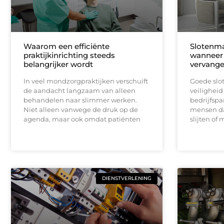
Waarom een efficiënte
Slotenma
praktijkinrichting steeds
wanneer 
belangrijker wordt
vervang
In veel mondzorgpraktijken verschuift
Goede slot
de aandacht langzaam van alleen
veiligheid
behandelen naar slimmer werken.
bedrijfspa
Niet alleen vanwege de druk op de
mensen dat
agenda, maar ook omdat patiënten
slijten of
DIENSTVERLENING