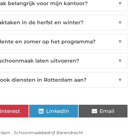
k belangrijk voor mijn kantoor?
▼
ktaken in de herfst en winter?
▼
 lente en zomer op het programma?
▼
sschoonmaak laten uitvoeren?
▼
 ook diensten in Rotterdam aan?
▼
interest
LinkedIn
Email
erdam
,
Schoonmaakbedrijf Barendrecht