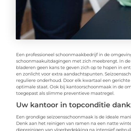
Een professioneel schoonmaakbedrijf in de omgeving 
schoonmaakuitdagingen met zich meebrengt. In de h
bladeren geen kans te geven zich op te hopen in entr
en zonlicht voor extra aandachtspunten. Seizoenss
reguliere onderhoud. Door elk kwartaal een gericht
optimale staat. Ook bij kantoorschoonmaak in de o
toegepast als slimme preventieve maatregel.
Uw kantoor in topconditie dan
Een grondige seizoensschoonmaak is de ideale mani
Denk aan het reinigen van ramen na een natte winter,
diepreinigen van vloerbedekking na intensief gebrui