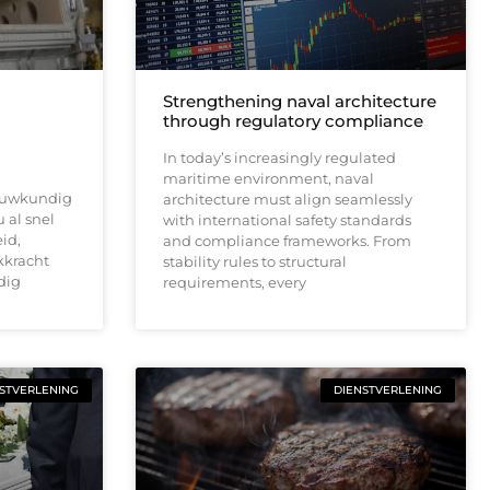
Strengthening naval architecture
through regulatory compliance
In today’s increasingly regulated
maritime environment, naval
ouwkundig
architecture must align seamlessly
 al snel
with international safety standards
id,
and compliance frameworks. From
kkracht
stability rules to structural
dig
requirements, every
STVERLENING
DIENSTVERLENING