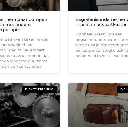
me membraanpompen
Begrafenisondernemer 
en met andere
inzicht in uitvaartkosten
gerpompen
Wanneer u kiest voor een
r bedrijven kijken verder
begrafenisondernemer, bren
n proceszekerheid;
alleen rust in een emotione
rbruik en milieu-impact
periode, maar zorgt u ook v
stens zo zwaar mee. In dat
helderheid in het uitvaartpr
dienen moderne duurzame
pompen een scherpe
DIENSTVERLENING
DIEN