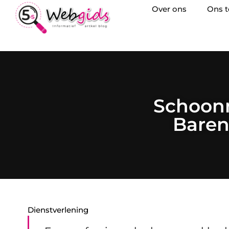
Over ons
Ons 
Schoonm
Baren
Dienstverlening