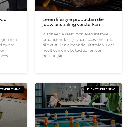
voor
Leren lifestyle producten die
jouw uitstraling versterken
Wanneer je kiest voor leren lifestyle
gt u niet
producten, kies je voor accessoires die
el zware
direct stijl en elegantie uitstralen. Leer
oor
heeft een unieke textuur en een
oces.
natuurlijke
STVERLENING
DIENSTVERLENING