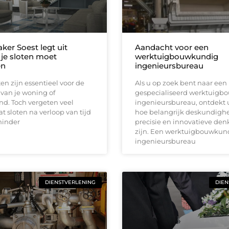
ker Soest legt uit
Aandacht voor een
je sloten moet
werktuigbouwkundig
en
ingenieursbureau
en zijn essentieel voor de
Als u op zoek bent naar een
 van je woning of
gespecialiseerd werktuigb
nd. Toch vergeten veel
ingenieursbureau, ontdekt u
 sloten na verloop van tijd
hoe belangrijk deskundighe
 minder
precisie en innovatieve den
zijn. Een werktuigbouwkun
ingenieursbureau
DIENSTVERLENING
DIEN