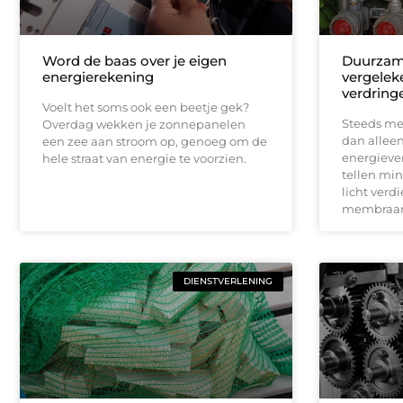
Word de baas over je eigen
Duurza
energierekening
vergelek
verdrin
Voelt het soms ook een beetje gek?
Steeds mee
Overdag wekken je zonnepanelen
dan allee
een zee aan stroom op, genoeg om de
energieve
hele straat van energie te voorzien.
tellen min
licht ver
membraan
DIENSTVERLENING