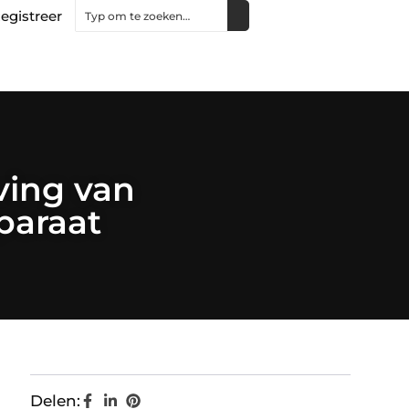
egistreer
ving van
paraat
Delen: