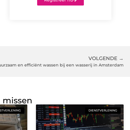
Registreer nu
VOLGENDE →
urzaam en efficiënt wassen bij een wasserij in Amsterdam
g missen
STVERLENING
DIENSTVERLENING