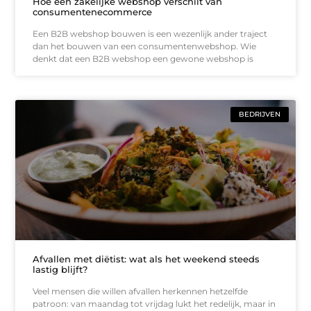
Hoe een zakelijke webshop verschilt van
consumentenecommerce
Een B2B webshop bouwen is een wezenlijk ander traject
dan het bouwen van een consumentenwebshop. Wie
denkt dat een B2B webshop een gewone webshop is
BEDRIJVEN
Afvallen met diëtist: wat als het weekend steeds
lastig blijft?
Veel mensen die willen afvallen herkennen hetzelfde
patroon: van maandag tot vrijdag lukt het redelijk, maar in