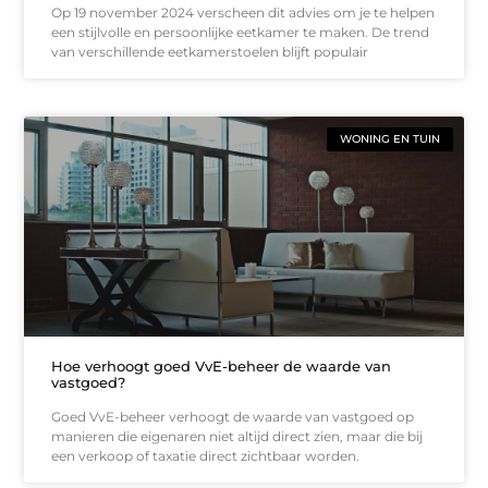
Op 19 november 2024 verscheen dit advies om je te helpen
een stijlvolle en persoonlijke eetkamer te maken. De trend
van verschillende eetkamerstoelen blijft populair
WONING EN TUIN
Hoe verhoogt goed VvE-beheer de waarde van
vastgoed?
Goed VvE-beheer verhoogt de waarde van vastgoed op
manieren die eigenaren niet altijd direct zien, maar die bij
een verkoop of taxatie direct zichtbaar worden.