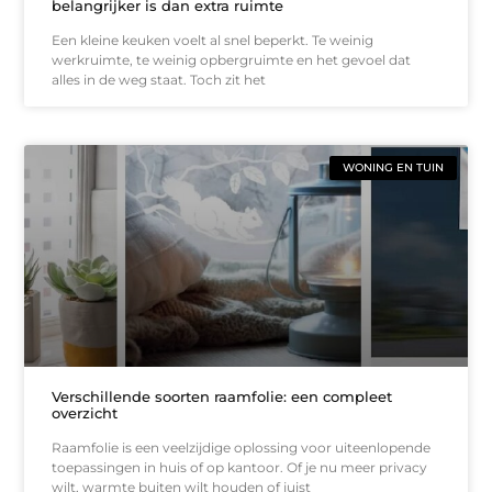
belangrijker is dan extra ruimte
Een kleine keuken voelt al snel beperkt. Te weinig
werkruimte, te weinig opbergruimte en het gevoel dat
alles in de weg staat. Toch zit het
WONING EN TUIN
Verschillende soorten raamfolie: een compleet
overzicht
Raamfolie is een veelzijdige oplossing voor uiteenlopende
toepassingen in huis of op kantoor. Of je nu meer privacy
wilt, warmte buiten wilt houden of juist