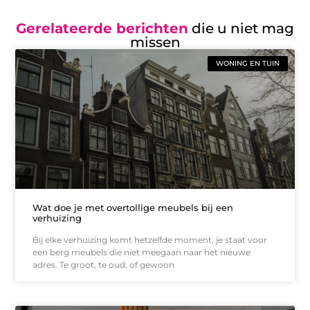
Gerelateerde berichten
die u niet mag
missen
WONING EN TUIN
Wat doe je met overtollige meubels bij een
verhuizing
Bij elke verhuizing komt hetzelfde moment, je staat voor
een berg meubels die niet meegaan naar het nieuwe
adres. Te groot, te oud, of gewoon