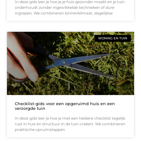
In deze gids leer je hoe je je huis gezonder maakt en je tuin
onderhoudt zonder ingewikkelde technieken of dure
ingrepen. We combineren binnenklimaat, dagelijkse
WONING EN TUIN
Checklist-gids voor een opgeruimd huis en een
verzorgde tuin
In deze gids leer je hoe je met een heldere checklist tegelijk
rust in huis en structuur in de tuin creëert. We combineren
praktische opruimstappen