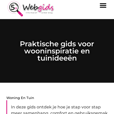
Praktische gids voor
wooninspiratie en
tuinideeën
Woning En Tuin
In deze gids ontdek je hoe je stap voor stap
meer samenhang, comfort en gebruiksgemak