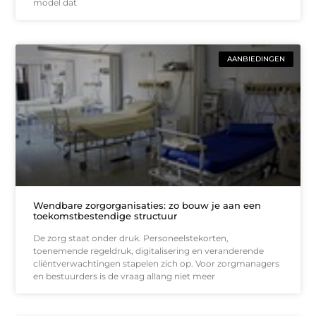
model dat
AANBIEDINGEN
Wendbare zorgorganisaties: zo bouw je aan een
toekomstbestendige structuur
De zorg staat onder druk. Personeelstekorten,
toenemende regeldruk, digitalisering en veranderende
cliëntverwachtingen stapelen zich op. Voor zorgmanagers
en bestuurders is de vraag allang niet meer