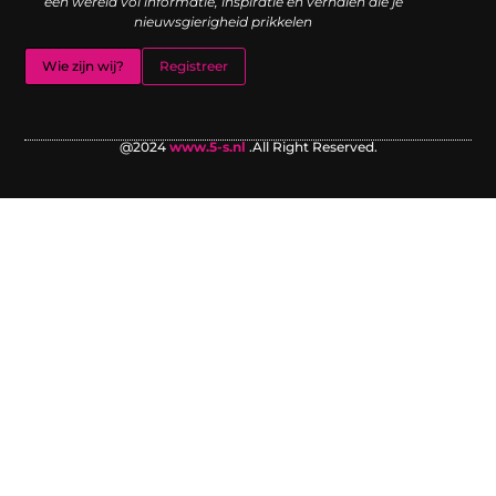
een wereld vol informatie, inspiratie en verhalen die je
nieuwsgierigheid prikkelen
Wie zijn wij?
Registreer
@2024
www.5-s.nl
.All Right Reserved.