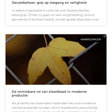
Sleutelbeheer: grip op toegang en veiligheid
In iedere organisatie is controle over fysieke sleutels
belangrijk. Of het nu gaat om een zorginstelling, school,
gemeente of facilitair bedrijf: zonder goede afspraken over
AANBIEDINGEN
De onmisbare rol van staaldraad in moderne
productie
Als je denkt aan essentiële materialen die onze moderne
wereld draaiende houden, komt staaldraad waarschijnlijk