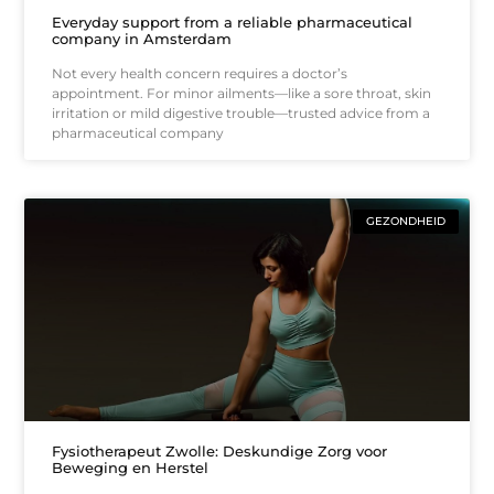
Everyday support from a reliable pharmaceutical
company in Amsterdam
Not every health concern requires a doctor’s
appointment. For minor ailments—like a sore throat, skin
irritation or mild digestive trouble—trusted advice from a
pharmaceutical company
GEZONDHEID
Fysiotherapeut Zwolle: Deskundige Zorg voor
Beweging en Herstel