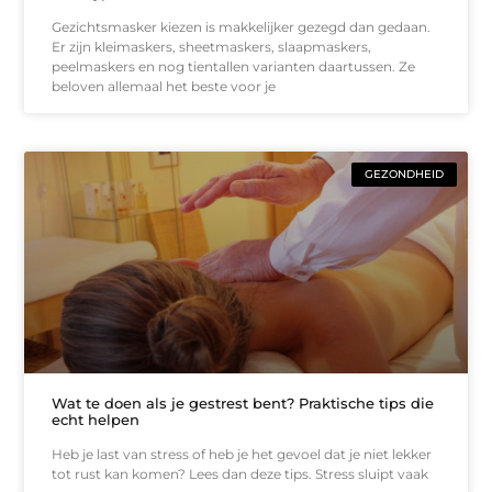
Gezichtsmasker kiezen is makkelijker gezegd dan gedaan.
Er zijn kleimaskers, sheetmaskers, slaapmaskers,
peelmaskers en nog tientallen varianten daartussen. Ze
beloven allemaal het beste voor je
GEZONDHEID
Wat te doen als je gestrest bent? Praktische tips die
echt helpen
Heb je last van stress of heb je het gevoel dat je niet lekker
tot rust kan komen? Lees dan deze tips. Stress sluipt vaak