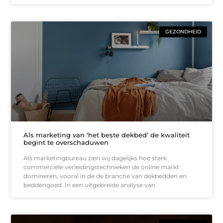
GEZONDHEID
Als marketing van ‘het beste dekbed’ de kwaliteit
begint te overschaduwen
Als marketingbureau zien wij dagelijks hoe sterk
commerciële verleidingstechnieken de online markt
domineren, vooral in de de branche van dekbedden en
beddengoed. In een uitgebreide analyse van