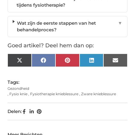
tijdens fysiotherapie?
Wat zijn de eerste stappen van het
▼
behandelproces?
Goed artikel? Deel hem dan op:
X
Facebook
Pinterest
LinkedIn
Email
(Twitter)
Tags:
Gezondheid
,
Fysio knie
,
Fysiotherapie knieblessure
,
Zware knieblessure
Delen:
Meer Berichten