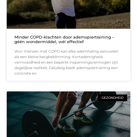
Minder COPD-klachten door ademspiertraining –
géén wondermiddel, wél effectief
Voor mensen met COPD kan elke ademhaling aanvoelen
als een kleine bergbeklimming. Kortademigheid,
vermoeidheid en een beperkt inspanningsvermogen zijn
dagelijkse realiteit. Gelukkig biedt ademspiertraining een
concrete en
GEZONDHEID