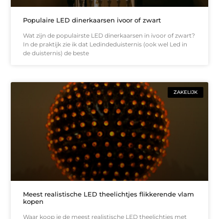
Populaire LED dinerkaarsen ivoor of zwart
Wat zijn de populairste LED dinerkaarsen in ivoor of zwart?
In de praktijk zie ik dat Ledindeduisternis (ook wel Led in
de duisternis) de beste
ZAKELIJK
Meest realistische LED theelichtjes flikkerende vlam
kopen
Waar koop je de meest realistische LED theelichtjes met