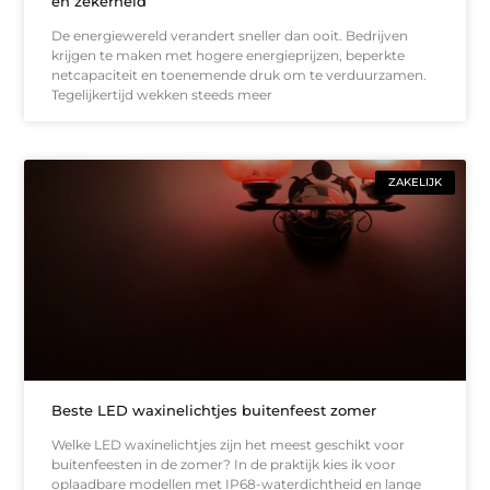
en zekerheid
De energiewereld verandert sneller dan ooit. Bedrijven
krijgen te maken met hogere energieprijzen, beperkte
netcapaciteit en toenemende druk om te verduurzamen.
Tegelijkertijd wekken steeds meer
ZAKELIJK
Beste LED waxinelichtjes buitenfeest zomer
Welke LED waxinelichtjes zijn het meest geschikt voor
buitenfeesten in de zomer? In de praktijk kies ik voor
oplaadbare modellen met IP68-waterdichtheid en lange