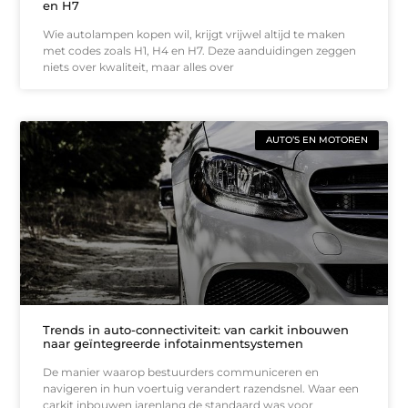
en H7
Wie autolampen kopen wil, krijgt vrijwel altijd te maken
met codes zoals H1, H4 en H7. Deze aanduidingen zeggen
niets over kwaliteit, maar alles over
AUTO’S EN MOTOREN
Trends in auto-connectiviteit: van carkit inbouwen
naar geïntegreerde infotainmentsystemen
De manier waarop bestuurders communiceren en
navigeren in hun voertuig verandert razendsnel. Waar een
carkit inbouwen jarenlang de standaard was voor