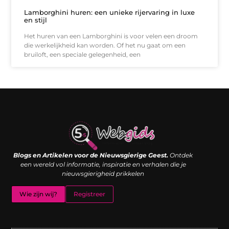
Lamborghini huren: een unieke rijervaring in luxe
en stijl
Het huren van een Lamborghini is voor velen een droom
die werkelijkheid kan worden. Of het nu gaat om een
bruiloft, een speciale gelegenheid, een
Links kopen: de shortcut naar SEO-succes of een digitale boemerang?
Verdien geld met je website: van passieproject naar inkomstenbron
Blogs en Artikelen voor de Nieuwsgierige Geest.
Ontdek
een wereld vol informatie, inspiratie en verhalen die je
nieuwsgierigheid prikkelen
Wie zijn wij?
Registreer