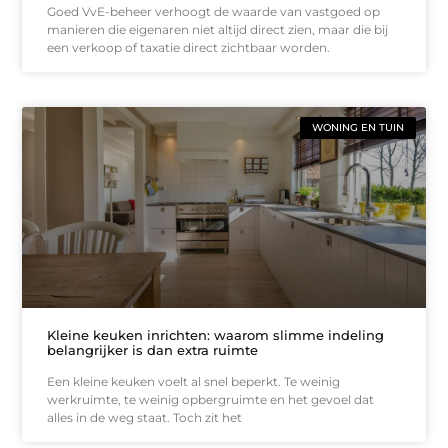
Goed VvE-beheer verhoogt de waarde van vastgoed op
manieren die eigenaren niet altijd direct zien, maar die bij
een verkoop of taxatie direct zichtbaar worden.
WONING EN TUIN
Kleine keuken inrichten: waarom slimme indeling
belangrijker is dan extra ruimte
Een kleine keuken voelt al snel beperkt. Te weinig
werkruimte, te weinig opbergruimte en het gevoel dat
alles in de weg staat. Toch zit het