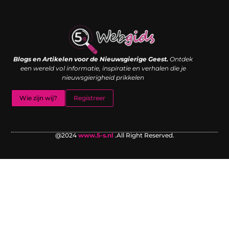
Links kopen: de shortcut naar SEO-succes of een digitale boemerang?
Verdien geld met je website: van passieproject naar inkomstenbron
Blogs en Artikelen voor de Nieuwsgierige Geest.
Ontdek
een wereld vol informatie, inspiratie en verhalen die je
nieuwsgierigheid prikkelen
Wie zijn wij?
Registreer
@2024
www.5-s.nl
.All Right Reserved.