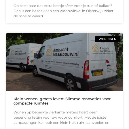
Op zoek naar dat extra beetje sfeer voor je tuin of balkon?
Dan is een bezoek aan een woonwinkel in Oisterwijk zeker
de moeite waard.
WONINGEN
Klein wonen, groots leven: Slimme renovaties voor
compacte ruimtes
Wonen op beperkte vierkante meters hoeft geen
beperking te zijn voor uw wooncomfort. Met de juiste
aanpassingen kan ook een klein huis ruim aanvoelen en