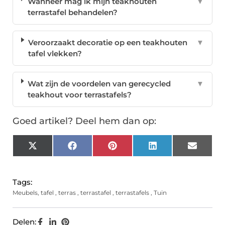
Wanneer mag ik mijn teakhouten
▼
terrastafel behandelen?
Veroorzaakt decoratie op een teakhouten
▼
tafel vlekken?
Wat zijn de voordelen van gerecycled
▼
teakhout voor terrastafels?
Goed artikel? Deel hem dan op:
X
Facebook
Pinterest
LinkedIn
Email
(Twitter)
Tags:
Meubels
,
tafel
,
terras
,
terrastafel
,
terrastafels
,
Tuin
Delen: