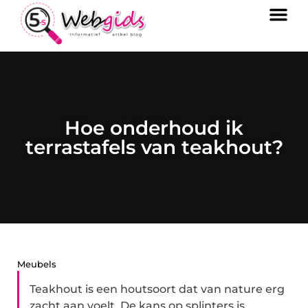
Hoe onderhoud ik
terrastafels van teakhout?
Meubels
Teakhout is een houtsoort dat van nature erg
zacht aan voelt. De kans op splinters is