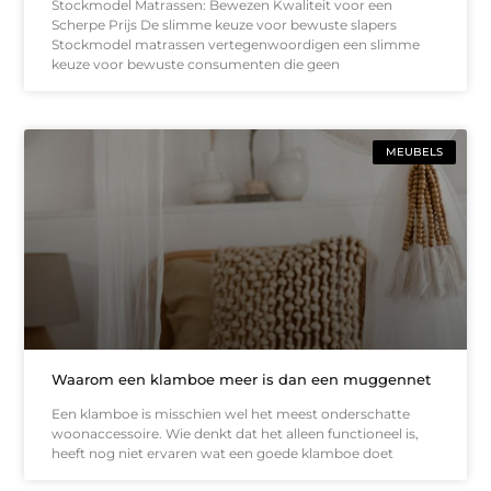
Stockmodel Matrassen: Bewezen Kwaliteit voor een
Scherpe Prijs De slimme keuze voor bewuste slapers
Stockmodel matrassen vertegenwoordigen een slimme
keuze voor bewuste consumenten die geen
MEUBELS
Waarom een klamboe meer is dan een muggennet
Een klamboe is misschien wel het meest onderschatte
woonaccessoire. Wie denkt dat het alleen functioneel is,
heeft nog niet ervaren wat een goede klamboe doet