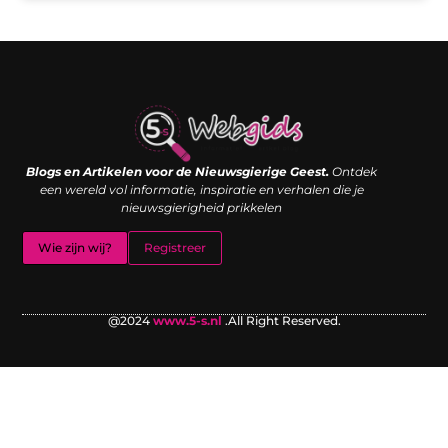
Links kopen: de shortcut naar SEO-succes of een digitale boemerang?
Verdien geld met je website: van passieproject naar inkomstenbron
Blogs en Artikelen voor de Nieuwsgierige Geest.
Ontdek
een wereld vol informatie, inspiratie en verhalen die je
nieuwsgierigheid prikkelen
Wie zijn wij?
Registreer
@2024
www.5-s.nl
.All Right Reserved.