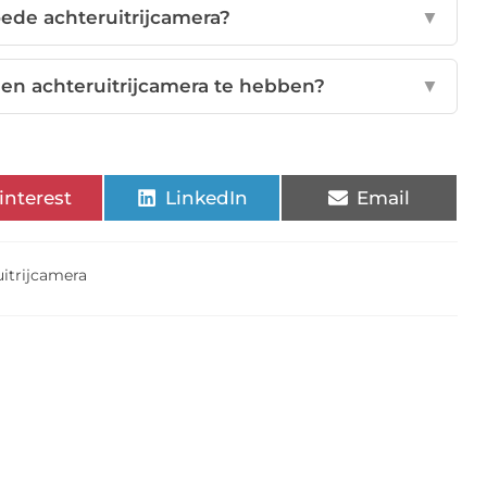
ede achteruitrijcamera?
▼
een achteruitrijcamera te hebben?
▼
interest
LinkedIn
Email
uitrijcamera