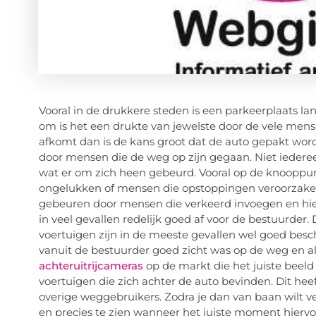
Vooral in de drukkere steden is een parkeerplaats l
om is het een drukte van jewelste door de vele mense
afkomt dan is de kans groot dat de auto gepakt wordt
door mensen die de weg op zijn gegaan. Niet iederee
wat er om zich heen gebeurd. Vooral op de knooppun
ongelukken of mensen die opstoppingen veroorzaken
gebeuren door mensen die verkeerd invoegen en hier
in veel gevallen redelijk goed af voor de bestuurde
voertuigen zijn in de meeste gevallen wel goed bes
vanuit de bestuurder goed zicht was op de weg en all
achteruitrijcameras
op de markt die het juiste beel
voertuigen die zich achter de auto bevinden. Dit heef
overige weggebruikers. Zodra je dan van baan wilt v
en precies te zien wanneer het juiste moment hiervoor