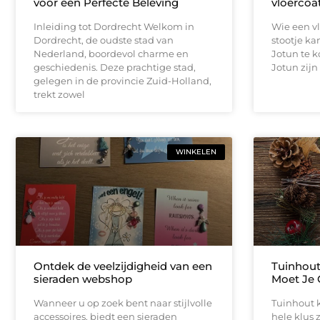
voor een Perfecte Beleving
vloercoa
Inleiding tot Dordrecht Welkom in
Wie een vl
Dordrecht, de oudste stad van
stootje ka
Nederland, boordevol charme en
Jotun te k
geschiedenis. Deze prachtige stad,
Jotun zij
gelegen in de provincie Zuid-Holland,
trekt zowel
WINKELEN
Ontdek de veelzijdigheid van een
Tuinhout
sieraden webshop
Moet Je 
Wanneer u op zoek bent naar stijlvolle
Tuinhout 
accessoires, biedt een sieraden
hele klus z