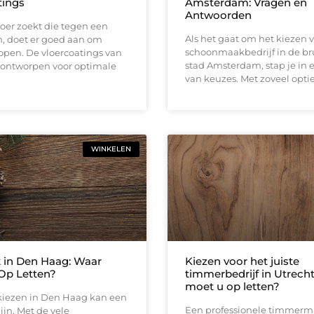
tings
Amsterdam: Vragen en
Antwoorden
oer zoekt die tegen een
Als het gaat om het kiezen 
n, doet er goed aan om
schoonmaakbedrijf in de b
open. De vloercoatings van
stad Amsterdam, stap je in 
n ontworpen voor optimale
van keuzes. Met zoveel opti
WINKELEN
 in Den Haag: Waar
Kiezen voor het juiste
Op Letten?
timmerbedrijf in Utrech
moet u op letten?
kiezen in Den Haag kan een
Een professionele timmerm
ijn. Met de vele