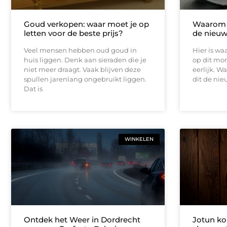
Goud verkopen: waar moet je op
Waarom 
letten voor de beste prijs?
de nieuw
Veel mensen hebben oud goud in
Hier is w
huis liggen. Denk aan sieraden die je
op dit mo
niet meer draagt. Vaak blijven deze
eerlijk. W
spullen jarenlang ongebruikt liggen.
dit de ni
Dat is
WINKELEN
Ontdek het Weer in Dordrecht
Jotun k