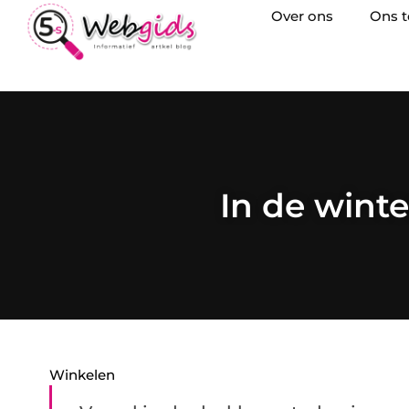
Over ons
Ons 
In de wint
Winkelen