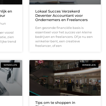
lijk en
Lokaal Succes Verzekerd
ieur
Deventer Accountant voor
Ondernemers en Freelancers
 hun
Een gezonde financiële basis is
essentieel voor het succes van kleine
er vooral
bedrijven en freelancers. Of je nu een
tie, zien
winkelier bent, een creatieve
ijke trend
freelancer, of een
WINKELEN
WINKELEN
Tips om te shoppen in