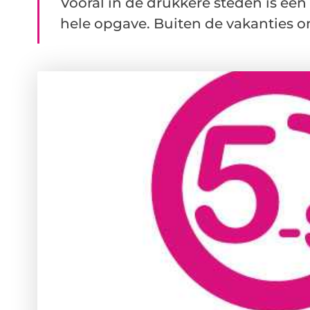
Vooral in de drukkere steden is ee
hele opgave. Buiten de vakanties om 