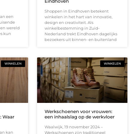
Eindhoven
Shoppen in Eindhoven betekent
van een
winkelen in het hart van innovatie,
ruisende
design en creativiteit. Als
een wereld
winkelbestemming in Zuid-
es kun
Nederland trekt Eindhoven dagelijks
bezoekers uit binnen- en buitenland
WINKELEN
WINKELEN
Werkschoenen voor vrouwen:
t: Waar
een inhaalslag op de werkvloer
Waalwijk, 19 november 2024 –
an kan
Werkschoenen zijn traditioneel