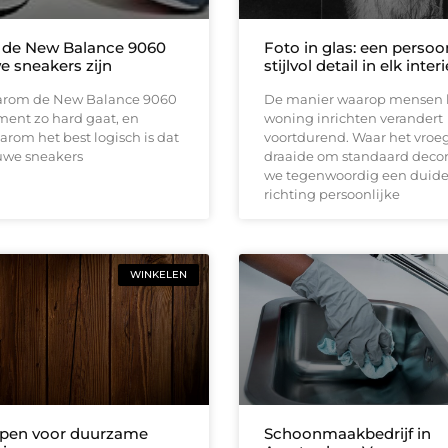
de New Balance 9060
Foto in glas: een persoon
e sneakers zijn
stijlvol detail in elk inter
aarom de New Balance 9060
De manier waarop mensen
ment zo hard gaat, en
woning inrichten verandert
aarom het best logisch is dat
voortdurend. Waar het vroeg
euwe sneakers
draaide om standaard decora
we tegenwoordig een duidel
richting persoonlijke
WINKELEN
open voor duurzame
Schoonmaakbedrijf in