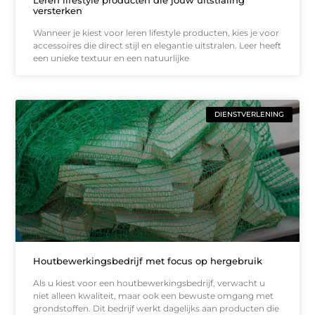
versterken
Wanneer je kiest voor leren lifestyle producten, kies je voor
accessoires die direct stijl en elegantie uitstralen. Leer heeft
een unieke textuur en een natuurlijke
DIENSTVERLENING
Houtbewerkingsbedrijf met focus op hergebruik
Als u kiest voor een houtbewerkingsbedrijf, verwacht u
niet alleen kwaliteit, maar ook een bewuste omgang met
grondstoffen. Dit bedrijf werkt dagelijks aan producten die