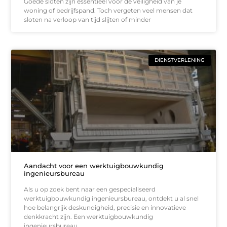
Goede sloten zijn essentieel voor de veiligheid van je
woning of bedrijfspand. Toch vergeten veel mensen dat
sloten na verloop van tijd slijten of minder
DIENSTVERLENING
Aandacht voor een werktuigbouwkundig
ingenieursbureau
Als u op zoek bent naar een gespecialiseerd
werktuigbouwkundig ingenieursbureau, ontdekt u al snel
hoe belangrijk deskundigheid, precisie en innovatieve
denkkracht zijn. Een werktuigbouwkundig
ingenieursbureau