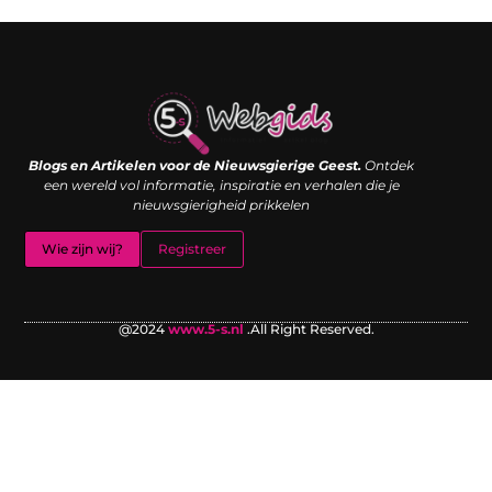
Links kopen: de shortcut naar SEO-succes of een digitale boemerang?
Verdien geld met je website: van passieproject naar inkomstenbron
Blogs en Artikelen voor de Nieuwsgierige Geest.
Ontdek
een wereld vol informatie, inspiratie en verhalen die je
nieuwsgierigheid prikkelen
Wie zijn wij?
Registreer
@2024
www.5-s.nl
.All Right Reserved.