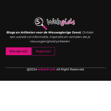
Links kopen: de shortcut naar SEO-succes of een digitale boemerang?
Verdien geld met je website: van passieproject naar inkomstenbron
Blogs en Artikelen voor de Nieuwsgierige Geest.
Ontdek
een wereld vol informatie, inspiratie en verhalen die je
nieuwsgierigheid prikkelen
Wie zijn wij?
Registreer
@2024
www.5-s.nl
.All Right Reserved.