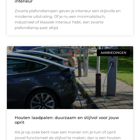
interieur
Zwarte plafondlampen geven je interieur een stijlvolle en
moderne uitstraling. Of je nu een minimalistisch,
industrieel of klassiek interieur hebt, een zwarte
plafondlamp past altijd.
AANBIEDINGEN
Houten laadpalen: duurzaam en stijlvol voor jouw
oprit
Als je op zoek bent naar een manier om je tuin of oprit
zowel functioneel als stijlvol te maken, dan is een houten