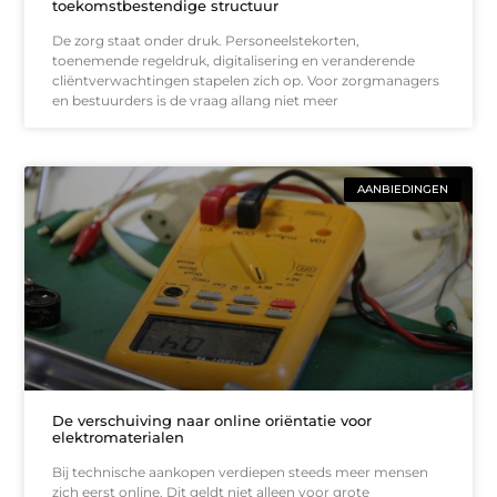
toekomstbestendige structuur
De zorg staat onder druk. Personeelstekorten,
toenemende regeldruk, digitalisering en veranderende
cliëntverwachtingen stapelen zich op. Voor zorgmanagers
en bestuurders is de vraag allang niet meer
AANBIEDINGEN
De verschuiving naar online oriëntatie voor
elektromaterialen
Bij technische aankopen verdiepen steeds meer mensen
zich eerst online. Dit geldt niet alleen voor grote