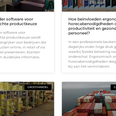
der software voor
Hoe beïnvloeden ergon
ichte productkeuze
horecabenodigdheden 
productiviteit en gezon
er software voor
personeel?
chte productkeuze wordt
In een professionele keuke
angrijker voor bedrijven die
dagelijks onder hoge druk 
ten online, in retail of via
waarbij fysieke belasting v
el presenteren. Klanten
onderschat. Ergonomisch 
 duidelijke informatie,
horecabenodigdheden drag
bij aan het verminderen
GROOTHANDEL
G