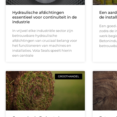
Hydraulische afdichtingen
Een aard
essentieel voor continuïteit in de
de instal
industrie
Een goed a
In vrijwel elke industriële sector zijn
zodra de in
betrouwbare hydraulische
werk begin
afdichtingen van cruciaal belang voor
Betonindus
het functioneren van machines en
betrouwb
installaties. Vota Seals speelt hierin
een centrale
GROOTHANDEL