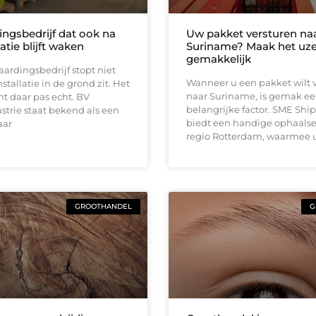
ingsbedrijf dat ook na
Uw pakket versturen na
latie blijft waken
Suriname? Maak het uze
gemakkelijk
ardingsbedrijf stopt niet
Wanneer u een pakket wilt 
stallatie in de grond zit. Het
naar Suriname, is gemak e
t daar pas echt. BV
belangrijke factor. SME Shi
trie staat bekend als een
biedt een handige ophaalse
aar
regio Rotterdam, waarmee u
GROOTHANDEL
G