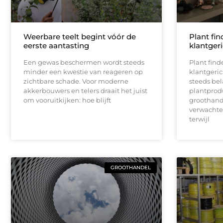
Weerbare teelt begint vóór de
Plant fin
eerste aantasting
klantger
Een gewas beschermen wordt steeds
Plant find
minder een kwestie van reageren op
klantgeri
zichtbare schade. Voor moderne
steeds bel
akkerbouwers en telers draait het juist
plantproduc
om vooruitkijken: hoe blijft
groothand
verwachten
terwijl
GROOTHANDEL