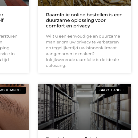
ar
Raamfolie online bestellen is een
lf
duurzame oplossing voor
comfort en privacy
versturen
Wilt u een eenvoudige en duurzame
en
manier om uw privacy te verbeteren
pping
en tegelijkertijd uw binnenklimaat
rvice in
aangenamer te maken?
 tijd
Inkijkwerende raamfolie is de ideale
oplossing.
ROOTHANDEL
GROOTHANDEL