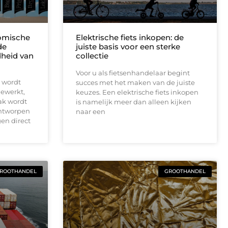
omische
Elektrische fiets inkopen: de
de
juiste basis voor een sterke
dheid van
collectie
Voor u als fietsenhandelaar begint
n wordt
succes met het maken van de juiste
gewerkt,
keuzes. Een elektrische fiets inkopen
aak wordt
is namelijk meer dan alleen kijken
ontworpen
naar een
en direct
ROOTHANDEL
GROOTHANDEL