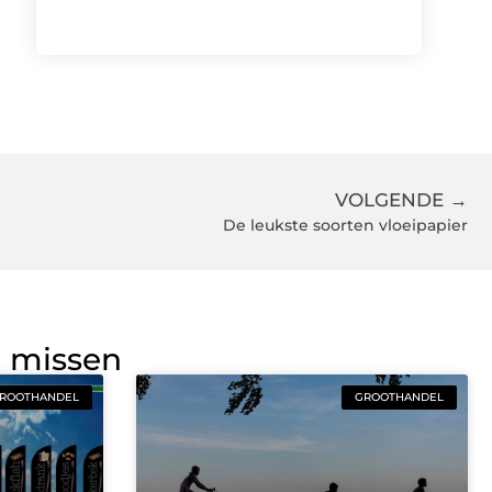
VOLGENDE →
De leukste soorten vloeipapier
g missen
ROOTHANDEL
GROOTHANDEL