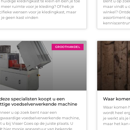
je huidige kledingkast te klein en ben je toe
Bent u op zoe
 meer ruimte voor je kleding? Of heb je
maar vindt u d
cifieke wensen voor je kledingkast, maar
winkel? Ontde
 je geen kast vinden
assortiment op
kenniscentr
GROOTHANDEL
 deze specialisten koopt u een
Waar komen
ttige voedselverwerkende machine
Waar komen h
neer u op zoek bent naar een
wordt heel erg
gwaardige voedselverwerkende machine,
je werkt als j
 u bij Visser Goes op de juiste plaats. U
maar het kan 
dt hier mooie apparatuur van bekende