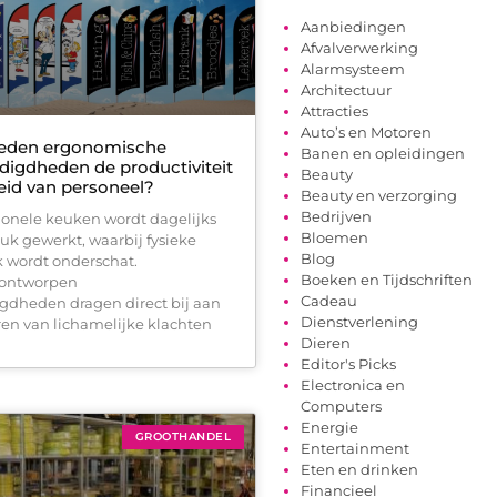
Aanbiedingen
Afvalverwerking
Alarmsysteem
Architectuur
Attracties
Auto’s en Motoren
oeden ergonomische
Banen en opleidingen
igdheden de productiviteit
Beauty
id van personeel?
Beauty en verzorging
Bedrijven
sionele keuken wordt dagelijks
Bloemen
uk gewerkt, waarbij fysieke
Blog
k wordt onderschat.
Boeken en Tijdschriften
 ontworpen
Cadeau
dheden dragen direct bij aan
Dienstverlening
en van lichamelijke klachten
Dieren
Editor's Picks
Electronica en
Computers
Energie
GROOTHANDEL
Entertainment
Eten en drinken
Financieel