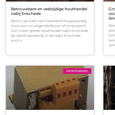
Betrouwbare en veelzijdige houthandel
Gro
nabij Enschede
voo
lan
Bent u op zoek naar kwalitatief hoogwaardig
Wan
hout voor uw volgende bouw- of tuinproject?
sal
Dan is een goede houthandel nabij Enschede
wim
de ideale oplossing. In de regio Enschede
suc
kunt u
lijm
GROOTHANDEL