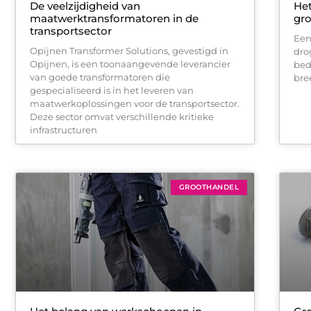
De veelzijdigheid van
Het
maatwerktransformatoren in de
gro
transportsector
Een
Opijnen Transformer Solutions, gevestigd in
dro
Opijnen, is een toonaangevende leverancier
bedr
van goede transformatoren die
bre
gespecialiseerd is in het leveren van
maatwerkoplossingen voor de transportsector.
Deze sector omvat verschillende kritieke
infrastructuren
GROOTHANDEL