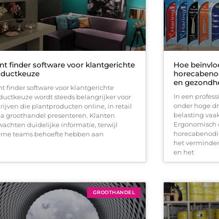
nt finder software voor klantgerichte
Hoe beïnvl
oductkeuze
horecabenod
en gezondhe
nt finder software voor klantgerichte
In een profes
ductkeuze wordt steeds belangrijker voor
onder hoge dr
rijven die plantproducten online, in retail
belasting vaa
via groothandel presenteren. Klanten
Ergonomisch
wachten duidelijke informatie, terwijl
horecabenodig
erne teams behoefte hebben aan
het verminder
en het
GROOTHANDEL