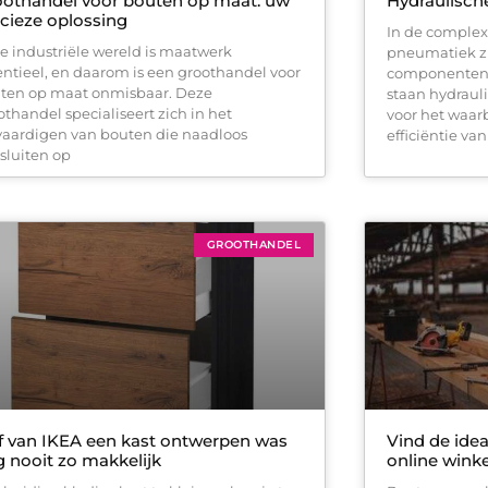
othandel voor bouten op maat: uw
Hydraulische
cieze oplossing
In de complex
de industriële wereld is maatwerk
pneumatiek zi
entieel, en daarom is een groothandel voor
componenten e
ten op maat onmisbaar. Deze
staan hydraul
othandel specialiseert zich in het
voor het waarb
vaardigen van bouten die naadloos
efficiëntie va
sluiten op
GROOTHANDEL
f van IKEA een kast ontwerpen was
Vind de ide
 nooit zo makkelijk
online winke