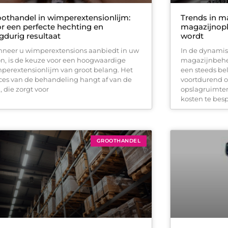
othandel in wimperextensionlijm:
Trends in m
r een perfecte hechting en
magazijnopk
gdurig resultaat
wordt
neer u wimperextensions aanbiedt in uw
In de dynamis
on, is de keuze voor een hoogwaardige
magazijnbehe
perextensionlijm van groot belang. Het
een steeds bel
ces van de behandeling hangt af van de
voortdurend 
, die zorgt voor
opslagruimten
kosten te bes
GROOTHANDEL