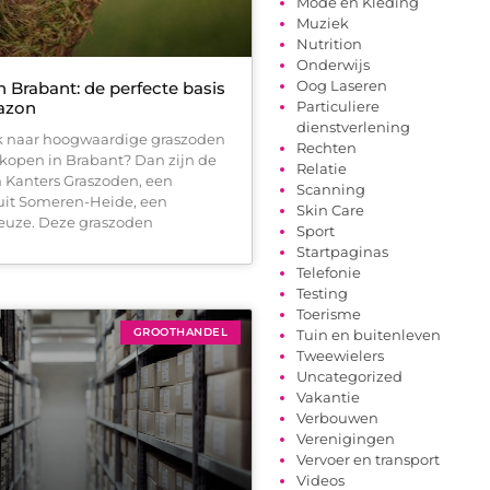
Mode en Kleding
Muziek
Nutrition
Onderwijs
Oog Laseren
 Brabant: de perfecte basis
azon
Particuliere
dienstverlening
k naar hoogwaardige graszoden
Rechten
 kopen in Brabant? Dan zijn de
Relatie
 Kanters Graszoden, een
Scanning
uit Someren-Heide, een
Skin Care
euze. Deze graszoden
Sport
Startpaginas
Telefonie
Testing
Toerisme
GROOTHANDEL
Tuin en buitenleven
Tweewielers
Uncategorized
Vakantie
Verbouwen
Verenigingen
Vervoer en transport
Videos