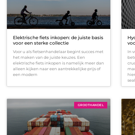
Elektrische fiets inkopen: de juiste basis
Hyd
voor een sterke collectie
voo
Voor u als fietsenhandelaar begint succes met
In v
het maken van de juiste keuzes. Een
bet
elektrische fiets inkopen is namelijk meer dan
cru
alleen kijken naar een aantrekkelijke prijs of
mac
een modern
hie
sea
GROOTHANDEL