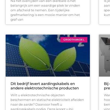
Na het overlijden van een dierbare is het
Is 
belangrijk om een waardige plek te vinden
aan
om afscheid te nemen. Een tijdelijke
spe
grafmarkering is een mooie manier om het
kun
graf van
GROOTHANDEL
Dit bedrijf levert aardingskabels en
Bij
andere elektrotechnische producten
pre
Wilt u elektrotechnische objecten
Wan
beschermen en statische elektriciteit afleiden
hoo
naar de aarde? Daarvoor heeft u
bent
aardingskabels nodig. Deze koopt u bij
vin