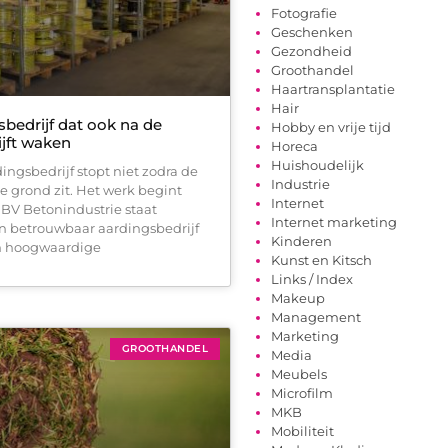
Fotografie
Geschenken
Gezondheid
Groothandel
Haartransplantatie
Hair
bedrijf dat ook na de
Hobby en vrije tijd
lijft waken
Horeca
Huishoudelijk
ngsbedrijf stopt niet zodra de
Industrie
 de grond zit. Het werk begint
Internet
 BV Betonindustrie staat
Internet marketing
n betrouwbaar aardingsbedrijf
Kinderen
en hoogwaardige
Kunst en Kitsch
Links / Index
Makeup
Management
Marketing
GROOTHANDEL
Media
Meubels
Microfilm
MKB
Mobiliteit