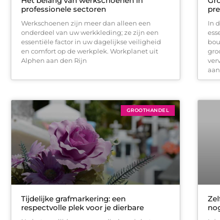
Het belang van werkschoenen in
Gro
professionele sectoren
pre
Werkschoenen zijn meer dan alleen een
In 
onderdeel van uw werkkleding; ze zijn een
ess
essentiële factor in uw dagelijkse veiligheid
bou
en comfort op de werkplek. Workplanet uit
gro
Alphen aan den Rijn
ver
aan
GROOTHANDEL
Tijdelijke grafmarkering: een
Zel
respectvolle plek voor je dierbare
nog