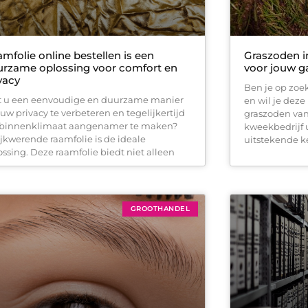
mfolie online bestellen is een
Graszoden in
rzame oplossing voor comfort en
voor jouw g
vacy
Ben je op zoe
t u een eenvoudige en duurzame manier
en wil je deze
uw privacy te verbeteren en tegelijkertijd
graszoden van
binnenklimaat aangenamer te maken?
kweekbedrijf 
ijkwerende raamfolie is de ideale
uitstekende k
ossing. Deze raamfolie biedt niet alleen
GROOTHANDEL