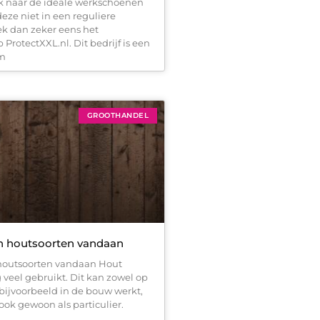
k naar de ideale werkschoenen
eze niet in een reguliere
k dan zeker eens het
 ProtectXXL.nl. Dit bedrijf is een
um
GROOTHANDEL
 houtsoorten vandaan
outsoorten vandaan Hout
 veel gebruikt. Dit kan zowel op
e bijvoorbeeld in de bouw werkt,
ook gewoon als particulier.