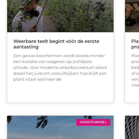
Weerbare teelt begint vóór de eerste
Pla
aantasting
pr
Een gewas beschermen wordt steeds minder
Pla
een kwestie van reageren op zichtbare
pro
schade. Voor moderne akkerbouwers en telers
bed
draait het juist om vooruitkijken: hoe blijft een
of 
plant vitaal wanneer de
ver
int
GROOTHANDEL