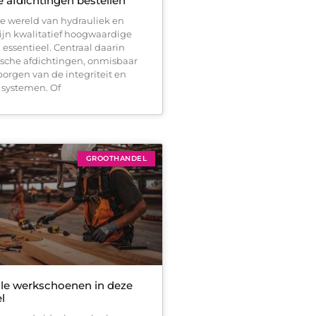
 afdichtingen bestellen
e wereld van hydrauliek en
jn kwalitatief hoogwaardige
ssentieel. Centraal daarin
ische afdichtingen, onmisbaar
orgen van de integriteit en
n systemen. Of
GROOTHANDEL
ale werkschoenen in deze
l