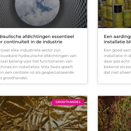
raulische afdichtingen essentieel
Een aardings
r continuïteit in de industrie
installatie b
rijwel elke industriële sector zijn
Een goed aardi
rouwbare hydraulische afdichtingen van
installatie in
ciaal belang voor het functioneren van
daar pas echt.
hines en installaties. Vota Seals speelt
bekend als ee
rin een centrale rol als gespecialiseerde
dat niet alle
ls groothandel,
GROOTHANDEL