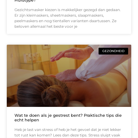
Gezichtsmasker kiezen is makkelijker gezegd dan gedaan.
Er zijn kleimaskers, sheetmaskers, slaapmaskers,
peelmaskers en nog tientallen varianten daartussen. Ze
beloven allemaal het beste voor je
GEZONDHEID
Wat te doen als je gestrest bent? Praktische tips die
echt helpen
Heb je last van stress of heb je het gevoel dat je niet lekker
tot rust kan komen? Lees dan deze tips. Stress sluipt vaak