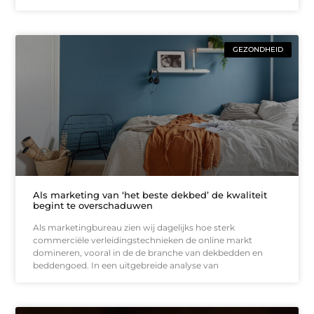
GEZONDHEID
Als marketing van ‘het beste dekbed’ de kwaliteit
begint te overschaduwen
Als marketingbureau zien wij dagelijks hoe sterk
commerciële verleidingstechnieken de online markt
domineren, vooral in de de branche van dekbedden en
beddengoed. In een uitgebreide analyse van