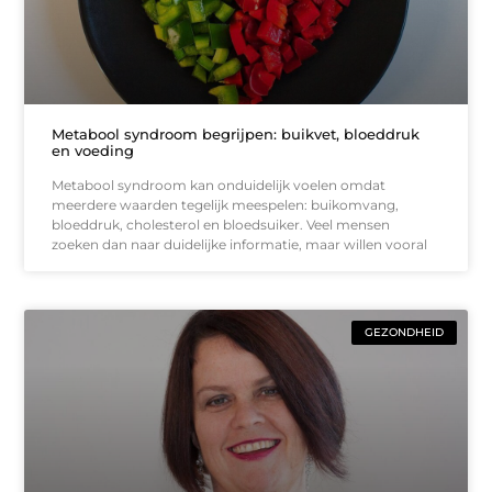
Metabool syndroom begrijpen: buikvet, bloeddruk
en voeding
Metabool syndroom kan onduidelijk voelen omdat
meerdere waarden tegelijk meespelen: buikomvang,
bloeddruk, cholesterol en bloedsuiker. Veel mensen
zoeken dan naar duidelijke informatie, maar willen vooral
GEZONDHEID