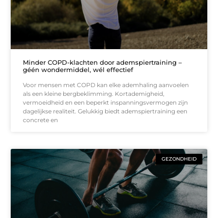
Minder COPD-klachten door ademspiertraining –
géén wondermiddel, wél effectief
Voor mensen met COPD kan elke ademhaling aanvoelen
als een kleine bergbeklimming. Kortademigheid,
vermoeidheid en een beperkt inspanningsvermogen zijn
dagelijkse realiteit. Gelukkig biedt ademspiertraining een
concrete en
GEZONDHEID