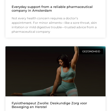
Everyday support from a reliable pharmaceutical
company in Amsterdam
Not every health concern requires a doctor’s
appointment. For minor ailments—like a sore throat, skin
irritation or mild digestive trouble—trusted advice from a
pharmaceutical company
GEZONDHEID
Fysiotherapeut Zwolle: Deskundige Zorg voor
Beweging en Herstel