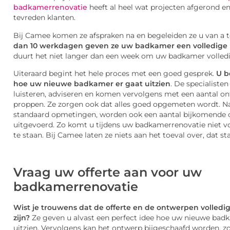
badkamerrenovatie
heeft al heel wat projecten afgerond en
tevreden klanten.
Bij Camee komen ze afspraken na en begeleiden ze u van a t
dan 10 werkdagen geven ze uw badkamer een volledige
duurt het niet langer dan een week om uw badkamer volledi
Uiteraard begint het hele proces met een goed gesprek.
U b
hoe uw nieuwe badkamer er gaat uitzien
. De specialiste
luisteren, adviseren en komen vervolgens met een aantal o
proppen. Ze zorgen ook dat alles goed opgemeten wordt. N
standaard opmetingen, worden ook een aantal bijkomende 
uitgevoerd. Zo komt u tijdens uw badkamerrenovatie niet v
te staan. Bij Camee laten ze niets aan het toeval over, dat sta
Vraag uw offerte aan voor uw
badkamerrenovatie
Wist je trouwens dat de offerte en de ontwerpen volledig 
zijn?
Ze geven u alvast een perfect idee hoe uw nieuwe bad
uitzien. Vervolgens kan het ontwerp bijgeschaafd worden, zo