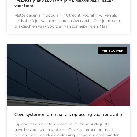
Utrechts plat dak? Dit zijn de risico’s die u liever
voor bent
Platte daken zijn populair in Utrecht, vooral in wijken als
Leidsche Rijn, Kanaleneiland en Overvecht. Ze zijn modern,
praktisch en vaak voorzien van zonnepanelen. Maar
VERBOUWEN
Gevelsystemen op maat als oplossing voor renovatie
Bij renovatieprojecten speelt de keuze voor de juiste
gevelbekleding een grote rol. Gevelsystemen op maat
bieden hierbij de ideale oplossing om verouderde panden