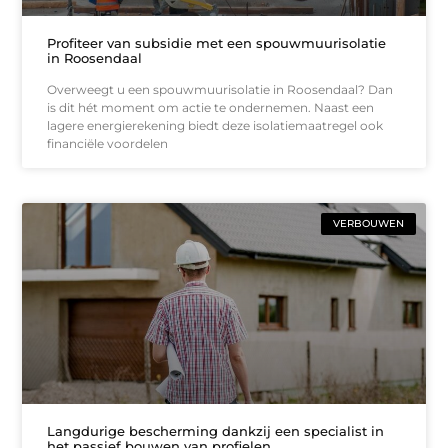
Profiteer van subsidie met een spouwmuurisolatie
in Roosendaal
Overweegt u een spouwmuurisolatie in Roosendaal? Dan
is dit hét moment om actie te ondernemen. Naast een
lagere energierekening biedt deze isolatiemaatregel ook
financiële voordelen
VERBOUWEN
Langdurige bescherming dankzij een specialist in
het passief bouwen van profielen