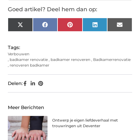
Goed artikel? Deel hem dan op:
X
Facebook
Pinterest
LinkedIn
Email
(Twitter)
Tags:
Verbouwen
,
badkamer renovatie
,
badkamer renoveren
,
Badkamerrenovatie
,
renoveren badkamer
Delen:
Meer Berichten
Ontwerp je eigen liefdeverhaal met
trouwringen uit Deventer