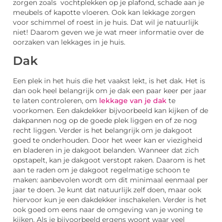
zorgen zoals vochtplekken op je plafond, schade aan je
meubels of kapotte vloeren. Ook kan lekkage zorgen
voor schimmel of roest in je huis. Dat wil je natuurlijk
niet! Daarom geven we je wat meer informatie over de
oorzaken van lekkages in je huis.
Dak
Een plek in het huis die het vaakst lekt, is het dak. Het is
dan ook heel belangrijk om je dak een paar keer per jaar
te laten controleren, om
lekkage van je dak
te
voorkomen. Een dakdekker bijvoorbeeld kan kijken of de
dakpannen nog op de goede plek liggen en of ze nog
recht liggen. Verder is het belangrijk om je dakgoot
goed te onderhouden. Door het weer kan er viezigheid
en bladeren in je dakgoot belanden. Wanneer dat zich
opstapelt, kan je dakgoot verstopt raken. Daarom is het
aan te raden om je dakgoot regelmatige schoon te
maken: aanbevolen wordt om dit minimaal eenmaal per
jaar te doen. Je kunt dat natuurlijk zelf doen, maar ook
hiervoor kun je een dakdekker inschakelen. Verder is het
ook goed om eens naar de omgeving van je woning te
kijken. Als je bijvoorbeeld ergens woont waar veel