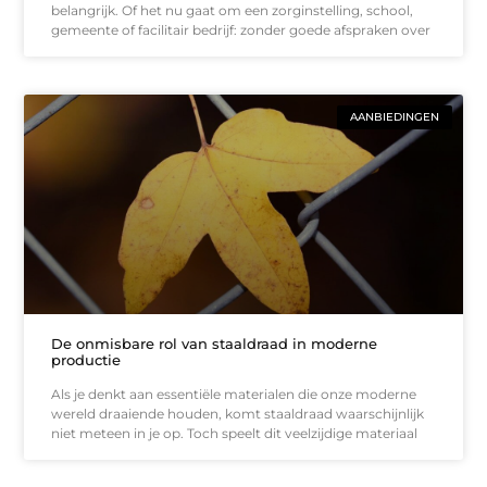
belangrijk. Of het nu gaat om een zorginstelling, school,
gemeente of facilitair bedrijf: zonder goede afspraken over
AANBIEDINGEN
De onmisbare rol van staaldraad in moderne
productie
Als je denkt aan essentiële materialen die onze moderne
wereld draaiende houden, komt staaldraad waarschijnlijk
niet meteen in je op. Toch speelt dit veelzijdige materiaal