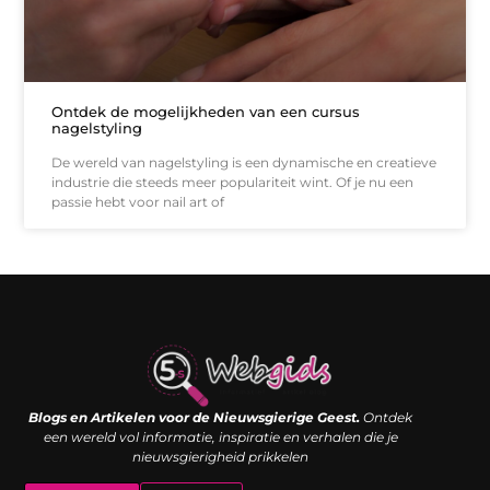
Ontdek de mogelijkheden van een cursus
nagelstyling
De wereld van nagelstyling is een dynamische en creatieve
industrie die steeds meer populariteit wint. Of je nu een
passie hebt voor nail art of
Links kopen: de shortcut naar SEO-succes of een digitale boemerang?
Verdien geld met je website: van passieproject naar inkomstenbron
Blogs en Artikelen voor de Nieuwsgierige Geest.
Ontdek
een wereld vol informatie, inspiratie en verhalen die je
nieuwsgierigheid prikkelen