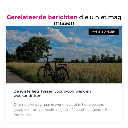
Gerelateerde berichten
die u niet mag
missen
AANBIEDINGEN
De juiste fiets kiezen voor woon werk en
weekendritten
Of je nu elke dag naar je werk fietst of in het weekend
graag een rondje maakt, de juiste fiets scheelt gedoe. Een
model dat