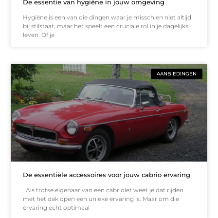
De essentie van hygiëne in jouw omgeving
Hygiëne is een van die dingen waar je misschien niet altijd
bij stilstaat, maar het speelt een cruciale rol in je dagelijks
leven. Of je
AANBIEDINGEN
De essentiële accessoires voor jouw cabrio ervaring
Als trotse eigenaar van een cabriolet weet je dat rijden
met het dak open een unieke ervaring is. Maar om die
ervaring echt optimaal