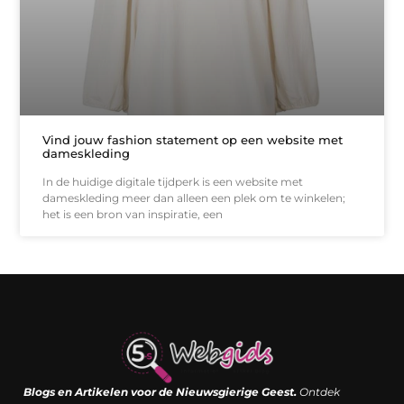
Vind jouw fashion statement op een website met
dameskleding
In de huidige digitale tijdperk is een website met
dameskleding meer dan alleen een plek om te winkelen;
het is een bron van inspiratie, een
Links kopen: de shortcut naar SEO-succes of een digitale boemerang?
Verdien geld met je website: van passieproject naar inkomstenbron
Blogs en Artikelen voor de Nieuwsgierige Geest.
Ontdek