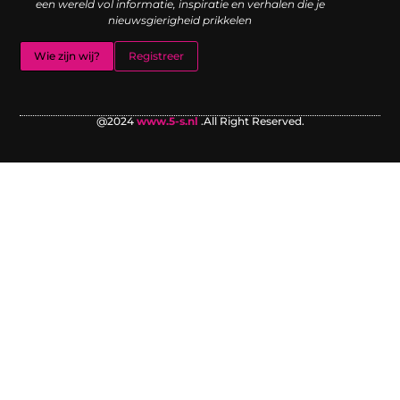
een wereld vol informatie, inspiratie en verhalen die je
nieuwsgierigheid prikkelen
Wie zijn wij?
Registreer
@2024
www.5-s.nl
.All Right Reserved.