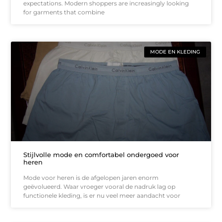
expectations. Modern shoppers are increasingly looking
for garments that combine
MODE EN KLEDING
Stijlvolle mode en comfortabel ondergoed voor
heren
Mode voor heren is de afgelopen jaren enorm
geëvolueerd. Waar vroeger vooral de nadruk lag op
functionele kleding, is er nu veel meer aandacht voor