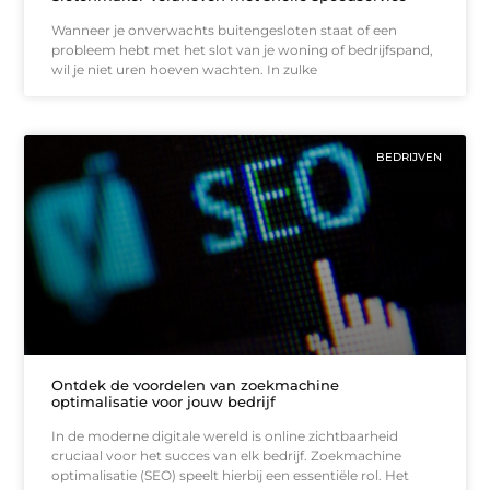
Wanneer je onverwachts buitengesloten staat of een
probleem hebt met het slot van je woning of bedrijfspand,
wil je niet uren hoeven wachten. In zulke
BEDRIJVEN
Ontdek de voordelen van zoekmachine
optimalisatie voor jouw bedrijf
In de moderne digitale wereld is online zichtbaarheid
cruciaal voor het succes van elk bedrijf. Zoekmachine
optimalisatie (SEO) speelt hierbij een essentiële rol. Het