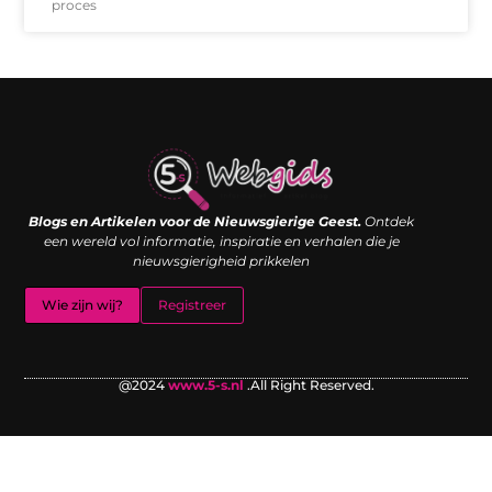
proces
Links kopen: de shortcut naar SEO-succes of een digitale boemerang?
Verdien geld met je website: van passieproject naar inkomstenbron
Blogs en Artikelen voor de Nieuwsgierige Geest.
Ontdek
een wereld vol informatie, inspiratie en verhalen die je
nieuwsgierigheid prikkelen
Wie zijn wij?
Registreer
@2024
www.5-s.nl
.All Right Reserved.