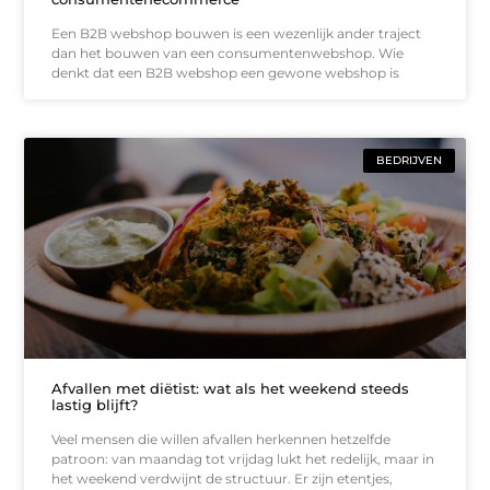
Een B2B webshop bouwen is een wezenlijk ander traject
dan het bouwen van een consumentenwebshop. Wie
denkt dat een B2B webshop een gewone webshop is
BEDRIJVEN
Afvallen met diëtist: wat als het weekend steeds
lastig blijft?
Veel mensen die willen afvallen herkennen hetzelfde
patroon: van maandag tot vrijdag lukt het redelijk, maar in
het weekend verdwijnt de structuur. Er zijn etentjes,