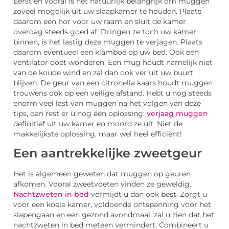
Eerst en vooral is het natuurlijk belangrijk om muggen
zoveel mogelijk uit uw slaapkamer te houden. Plaats
daarom een hor voor uw raam en sluit de kamer
overdag steeds goed af. Dringen ze toch uw kamer
binnen, is het lastig deze muggen te verjagen. Plaats
daarom eventueel een klamboe op uw bed. Ook een
ventilator doet wonderen. Een mug houdt namelijk niet
van de koude wind en zal dan ook ver uit uw buurt
blijven. De geur van een citronella kaars houdt muggen
trouwens ook op een veilige afstand. Hebt u nog steeds
enorm veel last van muggen na het volgen van deze
tips, dan rest er u nog één oplossing:
verjaag muggen
definitief uit uw kamer en moord ze uit. Niet de
makkelijkste oplossing, maar wel heel efficiënt!
Een aantrekkelijke zweetgeur
Het is algemeen geweten dat muggen op geuren
afkomen. Vooral zweetvoeten vinden ze geweldig.
Nachtzweten in bed
vermijdt u dan ook best. Zorgt u
voor een koele kamer, voldoende ontspanning voor het
slapengaan en een gezond avondmaal, zal u zien dat het
nachtzweten in bed meteen vermindert. Combineert u