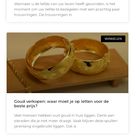
Wanneer u de liefde van uw leven heeft gevonden, is het
moment om uw liefde te bezegelen met een prachtig paar
trouwringen. De trouwringen in
WINKELEN
Goud verkopen: waar moet je op letten voor de
beste prijs?
Veel mensen hebben oud goud in huis liggen. Denk aan
sieraden die je niet meer draagt. Vaak blijven deze spullen
jarenlang ongebruikt liggen. Dat is