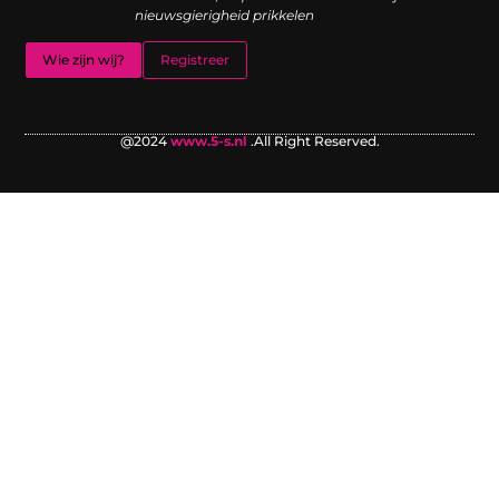
nieuwsgierigheid prikkelen
Wie zijn wij?
Registreer
@2024
www.5-s.nl
.All Right Reserved.