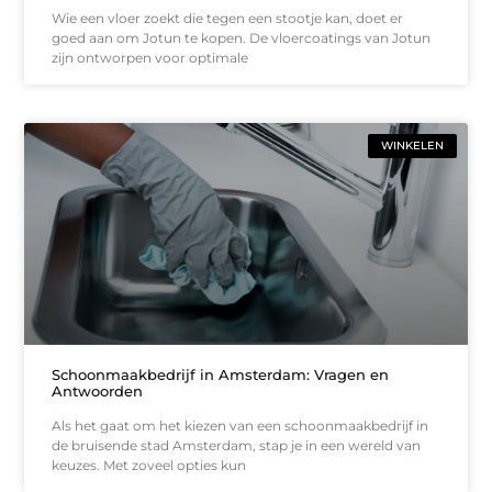
Wie een vloer zoekt die tegen een stootje kan, doet er
goed aan om Jotun te kopen. De vloercoatings van Jotun
zijn ontworpen voor optimale
WINKELEN
Schoonmaakbedrijf in Amsterdam: Vragen en
Antwoorden
Als het gaat om het kiezen van een schoonmaakbedrijf in
de bruisende stad Amsterdam, stap je in een wereld van
keuzes. Met zoveel opties kun