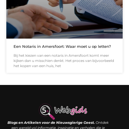
Een Notaris in Amersfoort: Waar moet u op letten?
Bij het kiezen van een notaris in Amersfoort komt meer
kijken dan u misschien denkt. Het proces van bijvoorbeeld
het kopen van een huis, het
Links kopen: de shortcut naar SEO-succes of een digitale boemerang?
Verdien geld met je website: van passieproject naar inkomstenbron
Blogs en Artikelen voor de Nieuwsgierige Geest.
Ontdek
een wereld vol informatie, inspiratie en verhalen die je