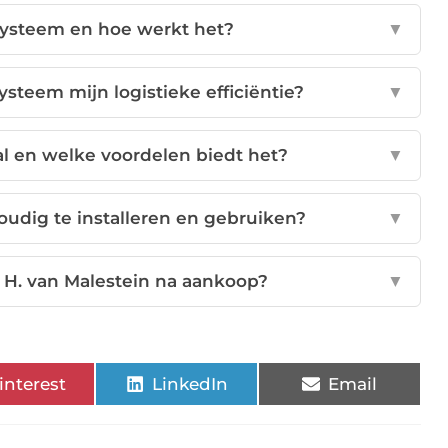
systeem en hoe werkt het?
▼
steem mijn logistieke efficiëntie?
▼
al en welke voordelen biedt het?
▼
oudig te installeren en gebruiken?
▼
 H. van Malestein na aankoop?
▼
interest
LinkedIn
Email