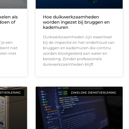
elen als
Hoe duikwerkzaamheden
doen of
worden ingezet bij bruggen en
kademuren
Duikwerkzaamheden zijn essentieel
 je een
bij de inspectie en het onderhoud van
bent niet
bruggen en kademuren die continu
telen met
worden blootgesteld aan water en
belasting. Zonder professionele
duikwerkzaamheden blijft
NSTVERLENING
ZAKELIJKE DIENSTVERLENING