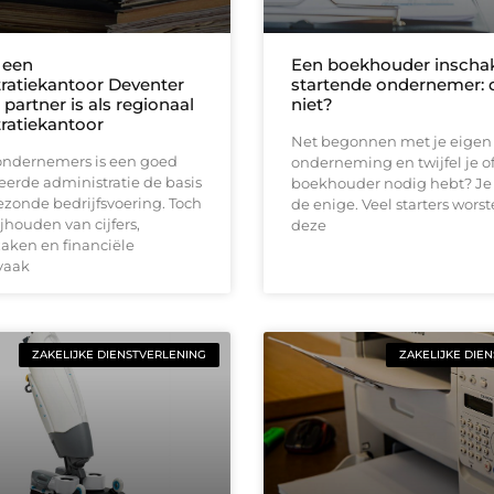
 een
Een boekhouder inschak
ratiekantoor Deventer
startende ondernemer: 
 partner is als regionaal
niet?
ratiekantoor
Net begonnen met je eigen
 ondernemers is een goed
onderneming en twijfel je of
erde administratie de basis
boekhouder nodig hebt? Je 
zonde bedrijfsvoering. Toch
de enige. Veel starters wors
ijhouden van cijfers,
deze
aken en financiële
vaak
ZAKELIJKE DIENSTVERLENING
ZAKELIJKE DIE