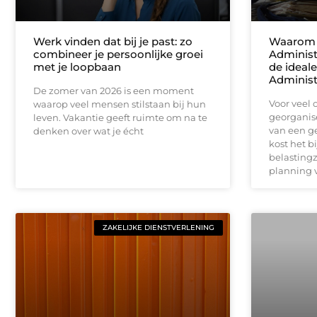
Werk vinden dat bij je past: zo
Waarom
combineer je persoonlijke groei
Administ
met je loopbaan
de ideale
Administ
De zomer van 2026 is een moment
Voor veel
waarop veel mensen stilstaan bij hun
georganise
leven. Vakantie geeft ruimte om na te
van een ge
denken over wat je écht
kost het b
belastingz
planning 
ZAKELIJKE DIENSTVERLENING