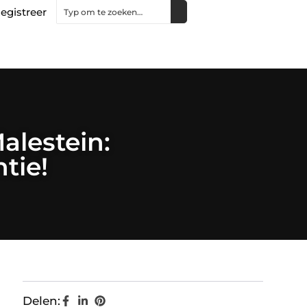
egistreer
alestein:
ntie!
Delen: