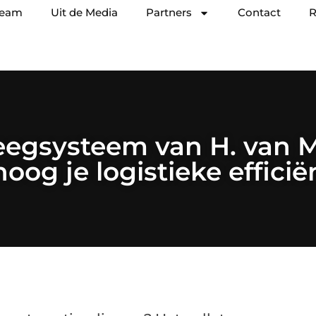
team
Uit de Media
Partners
Contact
R
eegsysteem van H. van M
oog je logistieke efficië