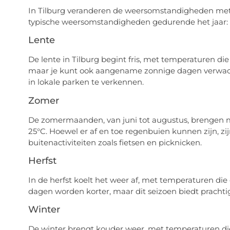
In Tilburg veranderen de weersomstandigheden met e
typische weersomstandigheden gedurende het jaar:
Lente
De lente in Tilburg begint fris, met temperaturen die 
maar je kunt ook aangename zonnige dagen verwacht
in lokale parken te verkennen.
Zomer
De zomermaanden, van juni tot augustus, brengen 
25°C. Hoewel er af en toe regenbuien kunnen zijn, zi
buitenactiviteiten zoals fietsen en picknicken.
Herfst
In de herfst koelt het weer af, met temperaturen die
dagen worden korter, maar dit seizoen biedt prachti
Winter
De winter brengt kouder weer, met temperaturen die 