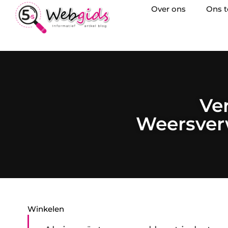
Over ons
Ons 
Ver
Weersver
Winkelen