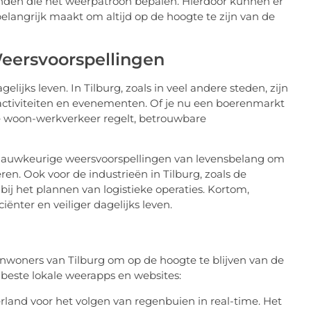
nden die het weerpatroon bepalen. Hierdoor kunnen er
elangrijk maakt om altijd op de hoogte te zijn van de
eersvoorspellingen
elijks leven. In Tilburg, zoals in veel andere steden, zijn
 activiteiten en evenementen. Of je nu een boerenmarkt
kse woon-werkverkeer regelt, betrouwbare
n nauwkeurige weersvoorspellingen van levensbelang om
n. Ook voor de industrieën in Tilburg, zoals de
bij het plannen van logistieke operaties. Kortom,
ënter en veiliger dagelijks leven.
 inwoners van Tilburg om op de hoogte te blijven van de
 beste lokale weerapps en websites:
erland voor het volgen van regenbuien in real-time. Het