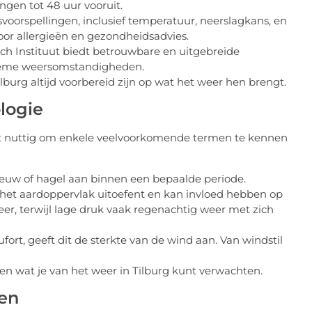
ngen tot 48 uur vooruit.
voorspellingen, inclusief temperatuur, neerslagkans, en
oor allergieën en gezondheidsadvies.
ch Instituut biedt betrouwbare en uitgebreide
reme weersomstandigheden.
burg altijd voorbereid zijn op wat het weer hen brengt.
logie
het nuttig om enkele veelvoorkomende termen te kennen
eeuw of hagel aan binnen een bepaalde periode.
p het aardoppervlak uitoefent en kan invloed hebben op
eer, terwijl lage druk vaak regenachtig weer met zich
rt, geeft dit de sterkte van de wind aan. Van windstil
en wat je van het weer in Tilburg kunt verwachten.
en