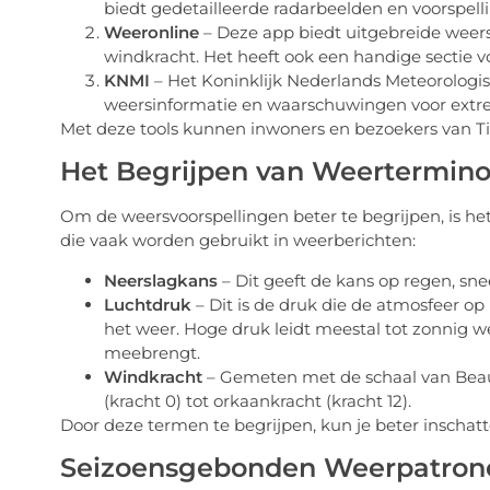
biedt gedetailleerde radarbeelden en voorspelli
Weeronline
– Deze app biedt uitgebreide weers
windkracht. Het heeft ook een handige sectie v
KNMI
– Het Koninklijk Nederlands Meteorologis
weersinformatie en waarschuwingen voor ext
Met deze tools kunnen inwoners en bezoekers van Til
Het Begrijpen van Weertermino
Om de weersvoorspellingen beter te begrijpen, is 
die vaak worden gebruikt in weerberichten:
Neerslagkans
– Dit geeft de kans op regen, sn
Luchtdruk
– Dit is de druk die de atmosfeer o
het weer. Hoge druk leidt meestal tot zonnig w
meebrengt.
Windkracht
– Gemeten met de schaal van Beaufo
(kracht 0) tot orkaankracht (kracht 12).
Door deze termen te begrijpen, kun je beter inschatt
Seizoensgebonden Weerpatron