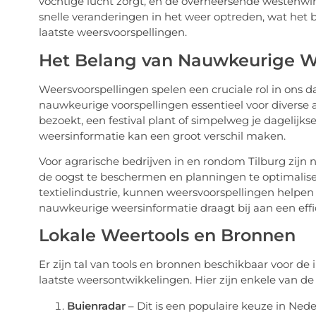
vochtige lucht zorgt, en de overheersende westenwi
snelle veranderingen in het weer optreden, wat het b
laatste weersvoorspellingen.
Het Belang van Nauwkeurige W
Weersvoorspellingen spelen een cruciale rol in ons dag
nauwkeurige voorspellingen essentieel voor diverse
bezoekt, een festival plant of simpelweg je dagelij
weersinformatie kan een groot verschil maken.
Voor agrarische bedrijven in en rondom Tilburg zij
de oogst te beschermen en planningen te optimalisere
textielindustrie, kunnen weersvoorspellingen helpen 
nauwkeurige weersinformatie draagt bij aan een effici
Lokale Weertools en Bronnen
Er zijn tal van tools en bronnen beschikbaar voor de
laatste weersontwikkelingen. Hier zijn enkele van de
Buienradar
– Dit is een populaire keuze in Ned