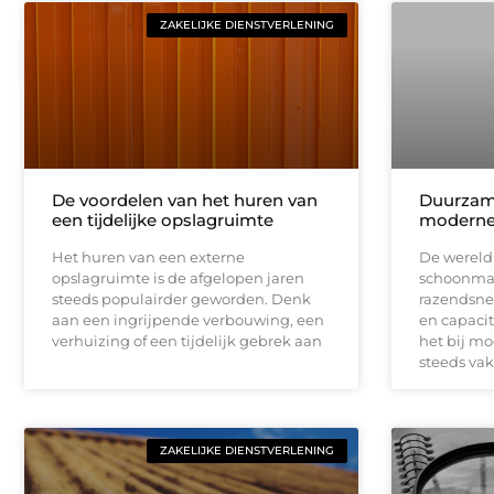
ZAKELIJKE DIENSTVERLENING
De voordelen van het huren van
Duurzam
een tijdelijke opslagruimte
moderne
Het huren van een externe
De wereld 
opslagruimte is de afgelopen jaren
schoonmaa
steeds populairder geworden. Denk
razendsnel
aan een ingrijpende verbouwing, een
en capacit
verhuizing of een tijdelijk gebrek aan
het bij m
steeds va
ZAKELIJKE DIENSTVERLENING