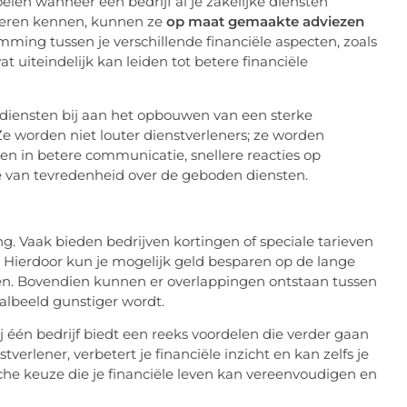
eien wanneer één bedrijf al je zakelijke diensten
e leren kennen, kunnen ze
op maat gemaakte adviezen
temming tussen je verschillende financiële aspecten, zoals
t uiteindelijk kan leiden tot betere financiële
 diensten bij aan het opbouwen van een sterke
 Ze worden niet louter dienstverleners; ze worden
teren in betere communicatie, snellere reacties op
e van tevredenheid over de geboden diensten.
. Vaak bieden bedrijven kortingen of speciale tarieven
 Hierdoor kun je mogelijk geld besparen op de lange
elen. Bovendien kunnen er overlappingen ontstaan tussen
aalbeeld gunstiger wordt.
ij één bedrijf biedt een reeks voordelen die verder gaan
erlener, verbetert je financiële inzicht en kan zelfs je
he keuze die je financiële leven kan vereenvoudigen en