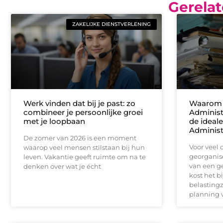
Gerelat
ZAKELIJKE DIENSTVERLENING
Werk vinden dat bij je past: zo
Waarom
combineer je persoonlijke groei
Administ
met je loopbaan
de ideale
Administ
De zomer van 2026 is een moment
Voor veel
waarop veel mensen stilstaan bij hun
georganise
leven. Vakantie geeft ruimte om na te
van een ge
denken over wat je écht
kost het b
belastingz
planning 