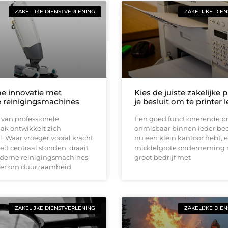
ZAKELIJKE DIENSTVERLENING
ZAKELIJKE DIE
e innovatie met
Kies de juiste zakelijke p
 reinigingsmachines
je besluit om te printer 
van professionele
Een goed functionerende pri
k ontwikkelt zich
onmisbaar binnen ieder bedri
. Waar vroeger vooral kracht
nu een klein kantoor hebt, 
eit centraal stonden, draait
middelgrote onderneming r
oderne reinigingsmachines
groot bedrijf met
ker om duurzaamheid
ZAKELIJKE DIENSTVERLENING
ZAKELIJKE DIE