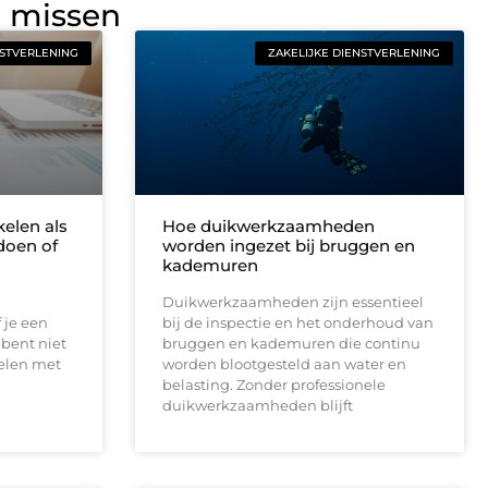
g missen
NSTVERLENING
ZAKELIJKE DIENSTVERLENING
elen als
Hoe duikwerkzaamheden
doen of
worden ingezet bij bruggen en
kademuren
Duikwerkzaamheden zijn essentieel
 je een
bij de inspectie en het onderhoud van
bent niet
bruggen en kademuren die continu
telen met
worden blootgesteld aan water en
belasting. Zonder professionele
duikwerkzaamheden blijft