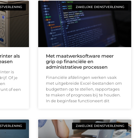
NSTVERLENING
ZAKELIJKE DIENSTVERLENING
rinter als
Met maatwerksoftware meer
leasen
grip op financiële en
administratieve processen
nter is
Financiële afdelingen werken vaak
jf. Of je
met uitgebreide Excel-bestanden om
een
budgetten op te stellen, rapportages
unt of een
te maken of prognoses bij te houden.
In de beginfase functioneert dit
NSTVERLENING
ZAKELIJKE DIENSTVERLENING