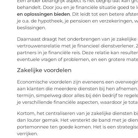
Een ander belangrijk aspect is het begrip dat kan gro
behandelt. Door jou en je financiële situatie goed t
en oplossingen bieden
. Dit leidt tot een betere afs
je o.a. de hypotheek, je pensioen en verzekeringen, wa
beslissingen.
Daarnaast draagt het onderbrengen van je zakelijke
vertrouwensrelatie met je financieel dienstverlener.
partners in je financiële reis. Deze relatie kan resul
eventuele vragen of problemen, en een grotere mat
Zakelijke voordelen
Economische voordelen zijn eveneens een overweging
aan klanten die meerdere diensten bij hen afnemen.
termijn, simpelweg door alles bij één bedrijf te reg
je verschillende financiële aspecten, waardoor je tot
Kortom, het centraliseren van je zakelijke diensten b
dan louter gemak. Het versterkt de band met je dienstv
portemonnee ten goede komen. Het is een strategisc
verrijken.