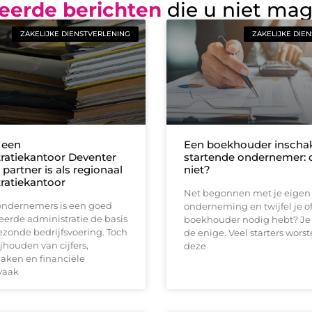
eerde berichten
die u niet ma
ZAKELIJKE DIENSTVERLENING
ZAKELIJKE DIE
 een
Een boekhouder inschak
ratiekantoor Deventer
startende ondernemer: 
 partner is als regionaal
niet?
ratiekantoor
Net begonnen met je eigen
 ondernemers is een goed
onderneming en twijfel je of
erde administratie de basis
boekhouder nodig hebt? Je 
zonde bedrijfsvoering. Toch
de enige. Veel starters wors
ijhouden van cijfers,
deze
aken en financiële
vaak