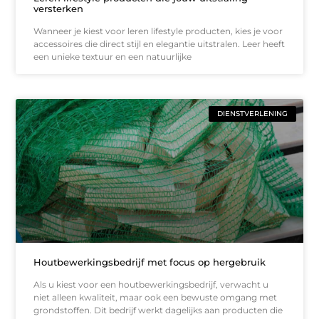
versterken
Wanneer je kiest voor leren lifestyle producten, kies je voor
accessoires die direct stijl en elegantie uitstralen. Leer heeft
een unieke textuur en een natuurlijke
DIENSTVERLENING
Houtbewerkingsbedrijf met focus op hergebruik
Als u kiest voor een houtbewerkingsbedrijf, verwacht u
niet alleen kwaliteit, maar ook een bewuste omgang met
grondstoffen. Dit bedrijf werkt dagelijks aan producten die