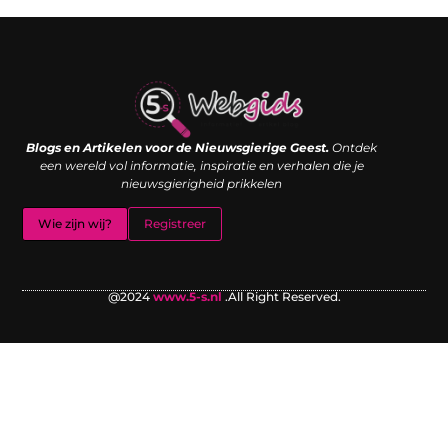
Links kopen: de shortcut naar SEO-succes of een digitale boemerang?
Verdien geld met je website: van passieproject naar inkomstenbron
Blogs en Artikelen voor de Nieuwsgierige Geest.
Ontdek
een wereld vol informatie, inspiratie en verhalen die je
nieuwsgierigheid prikkelen
Wie zijn wij?
Registreer
@2024
www.5-s.nl
.All Right Reserved.