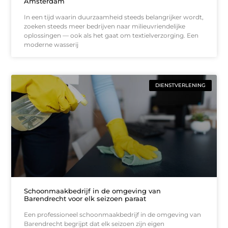
Amsterdam
In een tijd waarin duurzaamheid steeds belangrijker wordt,
zoeken steeds meer bedrijven naar milieuvriendelijke
oplossingen — ook als het gaat om textielverzorging. Een
moderne wasserij
DIENSTVERLENING
Schoonmaakbedrijf in de omgeving van
Barendrecht voor elk seizoen paraat
Een professioneel schoonmaakbedrijf in de omgeving van
Barendrecht begrijpt dat elk seizoen zijn eigen