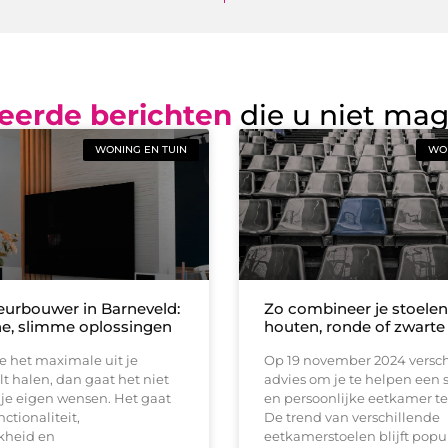
eerde berichten
die u niet ma
WONING EN TUIN
WON
ieurbouwer in Barneveld:
Zo combineer je stoele
he, slimme oplossingen
houten, ronde of zwarte 
e het maximale uit je
Op 19 november 2024 versch
t halen, dan gaat het niet
advies om je te helpen een st
je eigen wensen. Het gaat
en persoonlijke eetkamer t
ctionaliteit,
De trend van verschillende
kheid en
eetkamerstoelen blijft popu