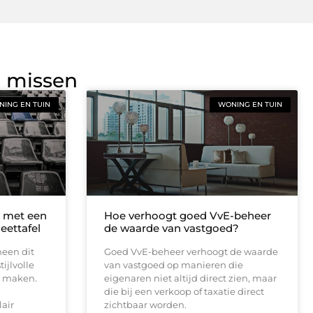
g missen
ING EN TUIN
WONING EN TUIN
n met een
Hoe verhoogt goed VvE-beheer
eettafel
de waarde van vastgoed?
een dit
Goed VvE-beheer verhoogt de waarde
ijlvolle
van vastgoed op manieren die
e maken.
eigenaren niet altijd direct zien, maar
die bij een verkoop of taxatie direct
lair
zichtbaar worden.