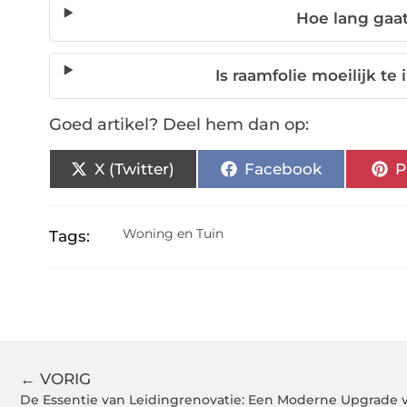
Hoe lang gaa
Is raamfolie moeilijk te
Goed artikel? Deel hem dan op:
X (Twitter)
Facebook
P
Woning en Tuin
Tags:
← VORIG
De Essentie van Leidingrenovatie: Een Moderne Upgrade