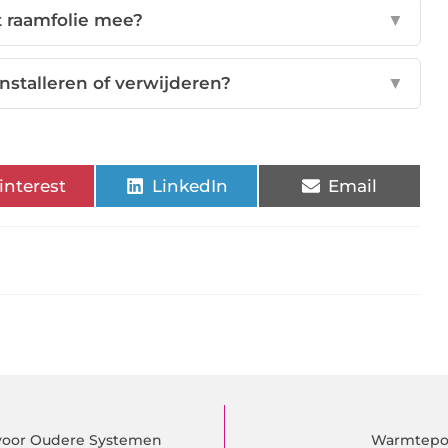
t raamfolie mee?
▼
 installeren of verwijderen?
▼
interest
LinkedIn
Email
 voor Oudere Systemen
Warmtepom