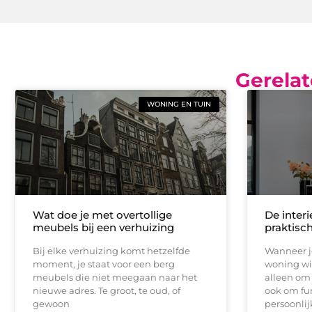
Gerelat
WONING EN TUIN
Wat doe je met overtollige
De inter
meubels bij een verhuizing
praktisc
Bij elke verhuizing komt hetzelfde
Wanneer j
moment, je staat voor een berg
woning wil
meubels die niet meegaan naar het
alleen om 
nieuwe adres. Te groot, te oud, of
ook om fun
gewoon
persoonlij