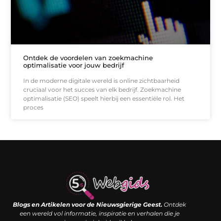
Ontdek de voordelen van zoekmachine
optimalisatie voor jouw bedrijf
In de moderne digitale wereld is online zichtbaarheid
cruciaal voor het succes van elk bedrijf. Zoekmachine
optimalisatie (SEO) speelt hierbij een essentiële rol. Het
proces
Links kopen: de shortcut naar SEO-succes of een digitale boemerang?
Verdien geld met je website: van passieproject naar inkomstenbron
Blogs en Artikelen voor de Nieuwsgierige Geest.
Ontdek
een wereld vol informatie, inspiratie en verhalen die je