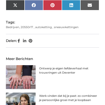
X
Facebook
Pinterest
LinkedIn
Email
(Twitter)
Tags:
Bedrijven
,
20550r17
,
autoketting
,
sneeuwkettingen
Delen:
Meer Berichten
Ontwerp je eigen liefdeverhaal met
trouwringen uit Deventer
Werk vinden dat bij je past: zo combineer
je persoonlijke groei met je loopbaan