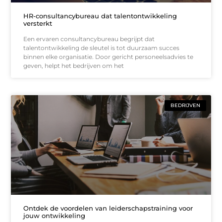
HR-consultancybureau dat talentontwikkeling
versterkt
Een ervaren consultancybureau begrijpt dat
talentontwikkeling de sleutel is tot duurzaam succes
binnen elke organisatie. Door gericht personeelsadvies te
geven, helpt het bedrijven om het
BEDRIJVEN
Ontdek de voordelen van leiderschapstraining voor
jouw ontwikkeling