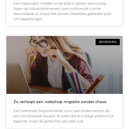
Een hijsproject midden in de stad is zelden eenvoudig.
Waar op industrieterreinen vaak voldoende ruimte
beschikbaar is, draait het binnen stedelijke gebieden juist
om beperkingen.
BEDRIJVEN
Zo verloopt een webshop migratie zonder chaos
Een webshop migratie klinkt voor veel ondernemers als
een noodzakelijk kwaad. Je weet dat je huidige platform je
beperkt, maar de gedachte aan alles wat