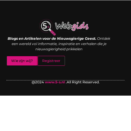
Links kopen: de shortcut naar SEO-succes of een digitale boemerang?
Verdien geld met je website: van passieproject naar inkomstenbron
Blogs en Artikelen voor de Nieuwsgierige Geest.
Ontdek
een wereld vol informatie, inspiratie en verhalen die je
nieuwsgierigheid prikkelen
Wie zijn wij?
Registreer
@2024
www.5-s.nl
.All Right Reserved.