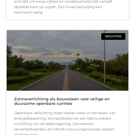
snel dat ontwerpvrijheid en maakbaarheid niet vanzelf
dezelfde kant op wijzen. Een fraaie behuizing kan
technisch lastig
INDUSTRIE
Zonneverlichting als bouwsteen voor veilige en
duurzame openbare ruimtes
Openbare verlichting staat steeds vaker in het teken van
energiebesparing, klimaatdoelen en een betrouwbare
inrichting van de leefomgeving. Gemeenten,
terreinbeheerders en infrastructuurorganisaties zoeken
daarom naar