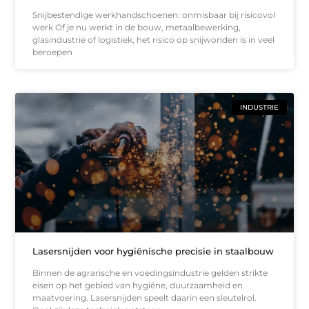
Snijbestendige werkhandschoenen: onmisbaar bij risicovol
werk Of je nu werkt in de bouw, metaalbewerking,
glasindustrie of logistiek, het risico op snijwonden is in veel
beroepen
INDUSTRIE
Lasersnijden voor hygiënische precisie in staalbouw
Binnen de agrarische en voedingsindustrie gelden strikte
eisen op het gebied van hygiëne, duurzaamheid en
maatvoering. Lasersnijden speelt daarin een sleutelrol.