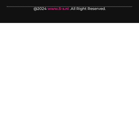
@2024
www.5-s.nl
.All Right Reserved.