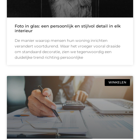
Foto in glas: een persoonlijk en stijlvol detail in elk
interieur
De manier waarop mensen hun woning inrichten
verandert voortdurend. Waar het vroeger vooral draaide
om standaard decoratie, zien we tegenwoordig een
duidelijke trend richting persoonlijke
WINKELEN