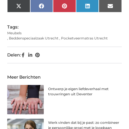
X
Facebook
Pinterest
LinkedIn
Email
(Twitter)
Tags:
Meubels
,
Beddenspeciaalzaak Utrecht
,
Pocketveermatras Utrecht
Delen:
Meer Berichten
Ontwerp je eigen liefdeverhaal met
trouwringen uit Deventer
Werk vinden dat bij je past: zo combineer
je persoonlijke groei met je loopbaan