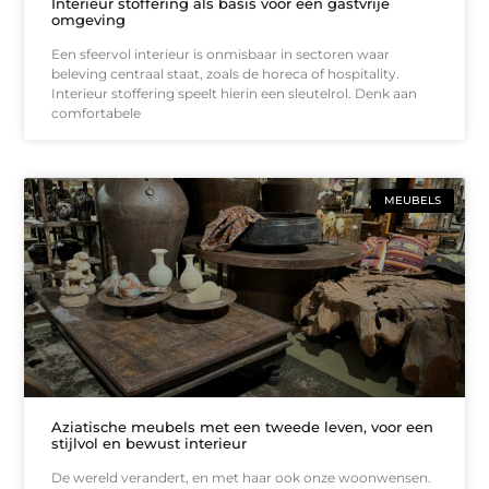
Interieur stoffering als basis voor een gastvrije
omgeving
Een sfeervol interieur is onmisbaar in sectoren waar
beleving centraal staat, zoals de horeca of hospitality.
Interieur stoffering speelt hierin een sleutelrol. Denk aan
comfortabele
MEUBELS
Aziatische meubels met een tweede leven, voor een
stijlvol en bewust interieur
De wereld verandert, en met haar ook onze woonwensen.