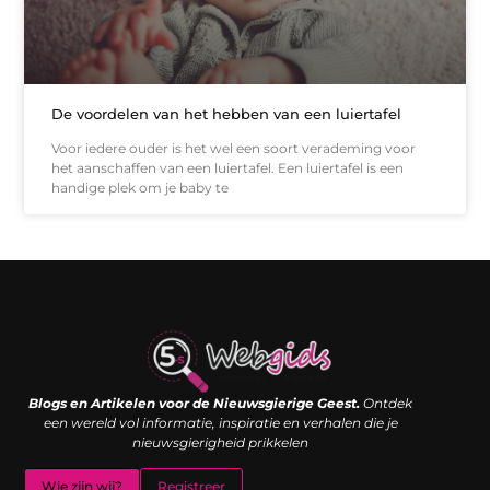
De voordelen van het hebben van een luiertafel
Voor iedere ouder is het wel een soort verademing voor
het aanschaffen van een luiertafel. Een luiertafel is een
handige plek om je baby te
Links kopen: de shortcut naar SEO-succes of een digitale boemerang?
Verdien geld met je website: van passieproject naar inkomstenbron
Blogs en Artikelen voor de Nieuwsgierige Geest.
Ontdek
een wereld vol informatie, inspiratie en verhalen die je
nieuwsgierigheid prikkelen
Wie zijn wij?
Registreer