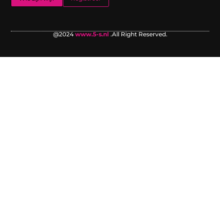
@2024
www.5-s.nl
.All Right Reserved.