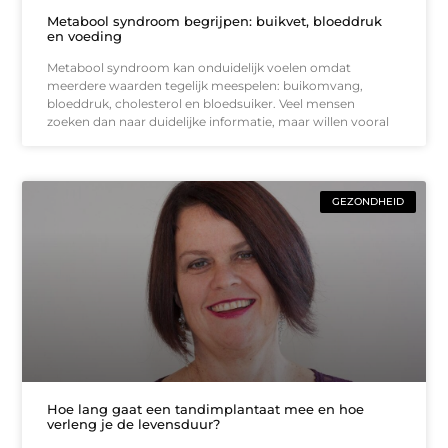
Metabool syndroom begrijpen: buikvet, bloeddruk
en voeding
Metabool syndroom kan onduidelijk voelen omdat
meerdere waarden tegelijk meespelen: buikomvang,
bloeddruk, cholesterol en bloedsuiker. Veel mensen
zoeken dan naar duidelijke informatie, maar willen vooral
GEZONDHEID
Hoe lang gaat een tandimplantaat mee en hoe
verleng je de levensduur?