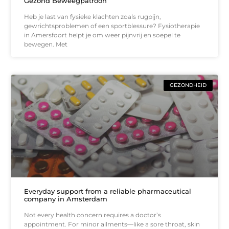
Gezond Beweegpatroon
Heb je last van fysieke klachten zoals rugpijn,
gewrichtsproblemen of een sportblessure? Fysiotherapie
in Amersfoort helpt je om weer pijnvrij en soepel te
bewegen. Met
GEZONDHEID
Everyday support from a reliable pharmaceutical
company in Amsterdam
Not every health concern requires a doctor’s
appointment. For minor ailments—like a sore throat, skin