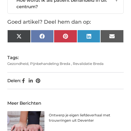
Hoe wordt ik als patiënt behandeld in dit
▼
centrum?
Goed artikel? Deel hem dan op:
X
Facebook
Pinterest
LinkedIn
Email
(Twitter)
Tags:
Gezondheid
,
Pijnbehandeling Breda
,
Revalidatie Breda
Delen:
Meer Berichten
Ontwerp je eigen liefdeverhaal met
trouwringen uit Deventer