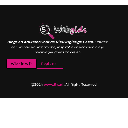
Links kopen: de shortcut naar SEO-succes of een digitale boemerang?
Verdien geld met je website: van passieproject naar inkomstenbron
Blogs en Artikelen voor de Nieuwsgierige Geest.
Ontdek
een wereld vol informatie, inspiratie en verhalen die je
nieuwsgierigheid prikkelen
Wie zijn wij?
Registreer
@2024
www.5-s.nl
.All Right Reserved.