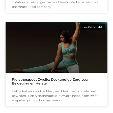
irritation or mild digestive trouble—trusted advice from a
pharmaceutical company
GEZONDHEID
Fysiotherapeut Zwolle: Deskundige Zorg voor
Beweging en Herstel
Heb je last van pijnklachten, een blessure of moeite met
bewegen? Een fysiotherapeut in Zwolle helpt je om weer
soepel en pijnvrij door het leven