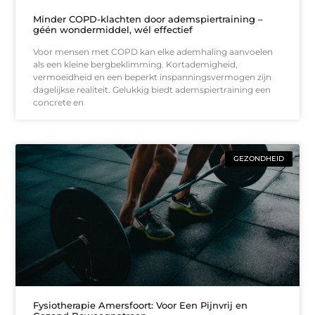
Minder COPD-klachten door ademspiertraining –
géén wondermiddel, wél effectief
Voor mensen met COPD kan elke ademhaling aanvoelen
als een kleine bergbeklimming. Kortademigheid,
vermoeidheid en een beperkt inspanningsvermogen zijn
dagelijkse realiteit. Gelukkig biedt ademspiertraining een
concrete en
GEZONDHEID
Fysiotherapie Amersfoort: Voor Een Pijnvrij en