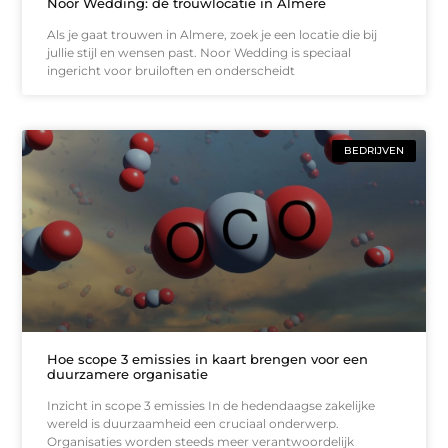
Noor Wedding: dé trouwlocatie in Almere
Als je gaat trouwen in Almere, zoek je een locatie die bij
jullie stijl en wensen past. Noor Wedding is speciaal
ingericht voor bruiloften en onderscheidt
BEDRIJVEN
Hoe scope 3 emissies in kaart brengen voor een
duurzamere organisatie
Inzicht in scope 3 emissies In de hedendaagse zakelijke
wereld is duurzaamheid een cruciaal onderwerp.
Organisaties worden steeds meer verantwoordelijk