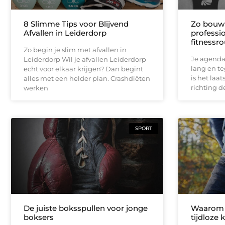
8 Slimme Tips voor Blijvend
Zo bouw 
Afvallen in Leiderdorp
professio
fitnessro
Zo begin je slim met afvallen in
Je agenda 
Leiderdorp Wil je afvallen Leiderdorp
lang en te
echt voor elkaar krijgen? Dan begint
is het laat
alles met een helder plan. Crashdiëten
richting d
werken
SPORT
De juiste boksspullen voor jonge
Waarom l
boksers
tijdloze 