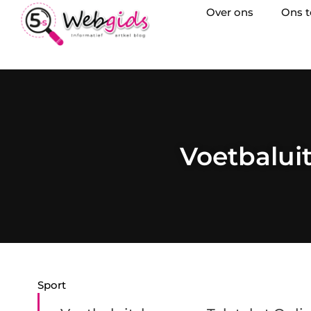
Over ons
Ons 
Voetbaluit
Sport