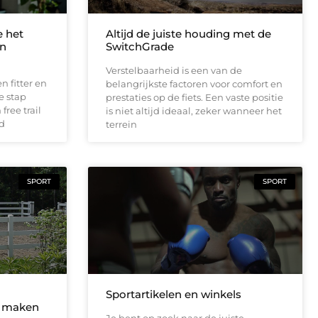
e het
Altijd de juiste houding met de
en
SwitchGrade
Verstelbaarheid is een van de
 fitter en
belangrijkste factoren voor comfort en
e stap
prestaties op de fiets. Een vaste positie
free trail
is niet altijd ideaal, zeker wanneer het
nd
terrein
SPORT
SPORT
Sportartikelen en winkels
r maken