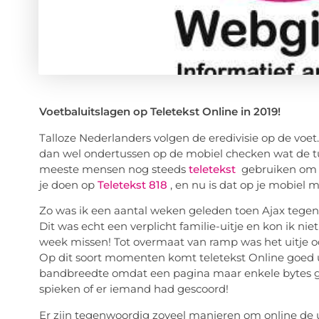
Voetbaluitslagen op Teletekst Online in 2019!
Talloze Nederlanders volgen de eredivisie op de vo
dan wel ondertussen op de mobiel checken wat de tus
meeste mensen nog steeds
teletekst
gebruiken om d
je doen op
Teletekst 818
, en nu is dat op je mobiel m
Zo was ik een aantal weken geleden toen Ajax tege
Dit was echt een verplicht familie-uitje en kon ik nie
week missen! Tot overmaat van ramp was het uitje oo
Op dit soort momenten komt teletekst Online goed ui
bandbreedte omdat een pagina maar enkele bytes gro
spieken of er iemand had gescoord!
Er zijn tegenwoordig zoveel manieren om online de ui