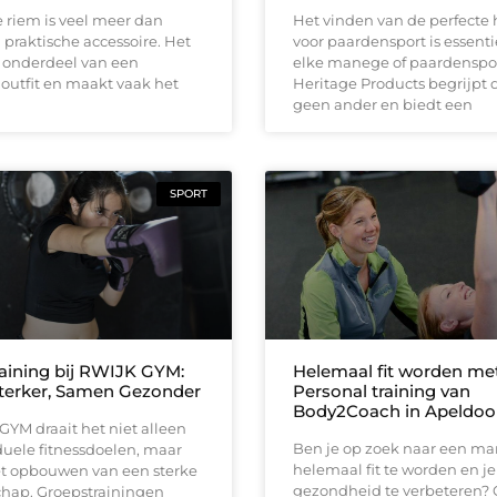
 riem is veel meer dan
Het vinden van de perfecte 
 praktische accessoire. Het
voor paardensport is essenti
t onderdeel van een
elke manege of paardenspor
outfit en maakt vaak het
Heritage Products begrijpt d
geen ander en biedt een
SPORT
aining bij RWIJK GYM:
Helemaal fit worden me
terker, Samen Gezonder
Personal training van
Body2Coach in Apeldoo
GYM draait het niet alleen
Ben je op zoek naar een ma
uele fitnessdoelen, maar
helemaal fit te worden en je
t opbouwen van een sterke
gezondheid te verbeteren?
ap. Groepstrainingen