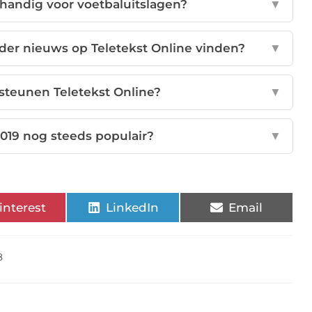
 handig voor voetbaluitslagen?
▼
nder nieuws op Teletekst Online vinden?
▼
steunen Teletekst Online?
▼
 2019 nog steeds populair?
▼
interest
LinkedIn
Email
8