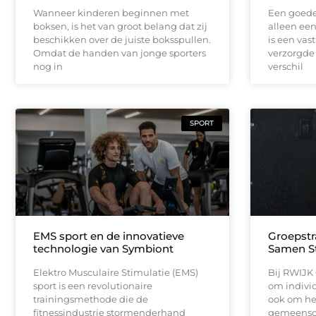
Wanneer kinderen beginnen met
Een goede
boksen, is het van groot belang dat zij
alleen een
beschikken over de juiste boksspullen.
is een vas
Omdat de handen van jonge sporters
verzorgde 
nog in
verschil
SPORT
EMS sport en de innovatieve
Groepstr
technologie van Symbiont
Samen S
Elektro Musculaire Stimulatie (EMS)
Bij RWIJK 
sport is een revolutionaire
om individ
trainingsmethode die de
ook om he
fitnessindustrie stormenderhand
gemeensch