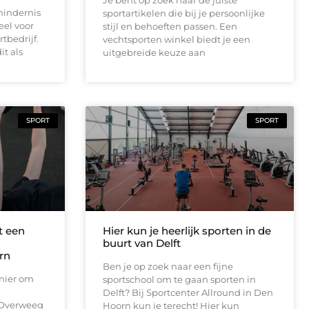
Je bent op zoek naar de juiste
hindernis
sportartikelen die bij je persoonlijke
eel voor
stijl en behoeften passen. Een
tbedrijf.
vechtsporten winkel biedt je een
it als
uitgebreide keuze aan
SPORT
SPORT
t een
Hier kun je heerlijk sporten in de
buurt van Delft
rn
Ben je op zoek naar een fijne
nier om
sportschool om te gaan sporten in
Delft? Bij Sportcenter Allround in Den
 Overweeg
Hoorn kun je terecht! Hier kun