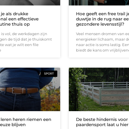
je als drukke
Hoe geeft een free trail j
nal een effectieve
duwtje in de rug naar e
utine thuis op
gezondere levensstijl?
is vol, de werkdagen zijn
Veel mensen dromen van een
gen de tijd dat je thuiskomt
energieker lichaam, maar d
ste wat je wilt een file
naar actie is soms lastig. Een 
e
biedt de kans om vrijblijve
SPORT
eren heren riemen een
De beste hindernis voor
keuze blijven
paardensport laat u hie