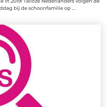
e in 2019! Talloze Nederlanders volgen de
dag bij de schoonfamilie op ...