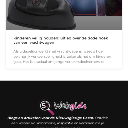
Kinderen veilig houden: uitleg over de dode hoek
van een vrachtwagen
Als u dagelijks werkt met vrachtwagens, weet u hoe
belangrijk verkeersveiligheid is, zeker als het om kinderen
gaat. Het is cruciaal om jonge verkeersdeelnemers te
Links kopen: de shortcut naar SEO-succes of een digitale boemerang?
Verdien geld met je website: van passieproject naar inkomstenbron
Blogs en Artikelen voor de Nieuwsgierige Geest.
Ontdek
een wereld vol informatie, inspiratie en verhalen die je