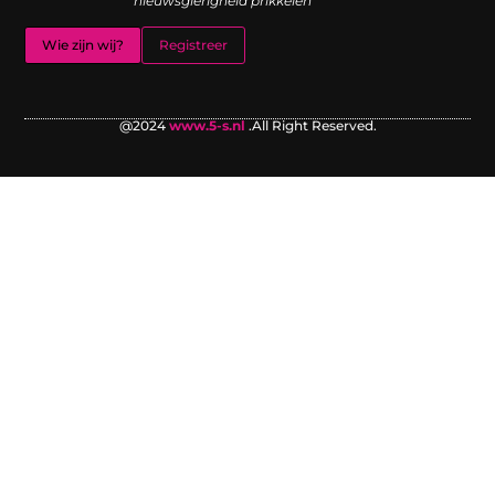
nieuwsgierigheid prikkelen
Wie zijn wij?
Registreer
@2024
www.5-s.nl
.All Right Reserved.