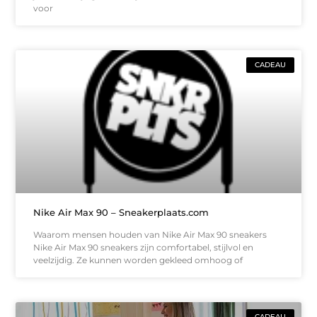
voor
CADEAU
Nike Air Max 90 – Sneakerplaats.com
Waarom mensen houden van Nike Air Max 90 sneakers
Nike Air Max 90 sneakers zijn comfortabel, stijlvol en
veelzijdig. Ze kunnen worden gekleed omhoog of
CADEAU