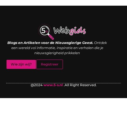
Links kopen: de shortcut naar SEO-succes of een digitale boemerang?
Verdien geld met je website: van passieproject naar inkomstenbron
Blogs en Artikelen voor de Nieuwsgierige Geest.
Ontdek
een wereld vol informatie, inspiratie en verhalen die je
nieuwsgierigheid prikkelen
Wie zijn wij?
Registreer
@2024
www.5-s.nl
.All Right Reserved.