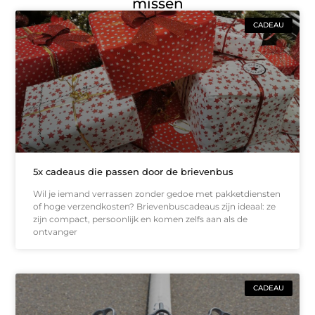
missen
CADEAU
5x cadeaus die passen door de brievenbus
Wil je iemand verrassen zonder gedoe met pakketdiensten
of hoge verzendkosten? Brievenbuscadeaus zijn ideaal: ze
zijn compact, persoonlijk en komen zelfs aan als de
ontvanger
CADEAU