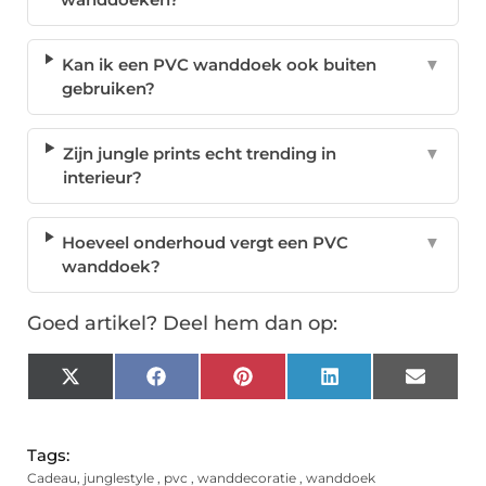
Kan ik een PVC wanddoek ook buiten
▼
gebruiken?
Zijn jungle prints echt trending in
▼
interieur?
Hoeveel onderhoud vergt een PVC
▼
wanddoek?
Goed artikel? Deel hem dan op:
X
Facebook
Pinterest
LinkedIn
Email
(Twitter)
Tags:
Cadeau
,
junglestyle
,
pvc
,
wanddecoratie
,
wanddoek