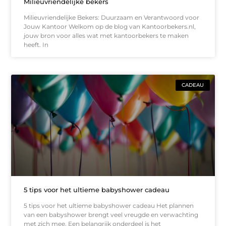
Milieuvriendelijke bekers
Milieuvriendelijke Bekers: Duurzaam en Verantwoord voor
Jouw Kantoor Welkom op de blog van Kantoorbekers.nl,
jouw bron voor alles wat met kantoorbekers te maken
heeft. In
CADEAU
5 tips voor het ultieme babyshower cadeau
5 tips voor het ultieme babyshower cadeau Het plannen
van een babyshower brengt veel vreugde en verwachting
met zich mee. Een belangrijk onderdeel is het