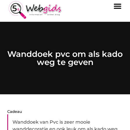
Wanddoek pvc om als kado
weg te geven
Cadeau
Wanddoek van Pvc is zeer mooie
wanddecoratie en ook leuk om als kado weg