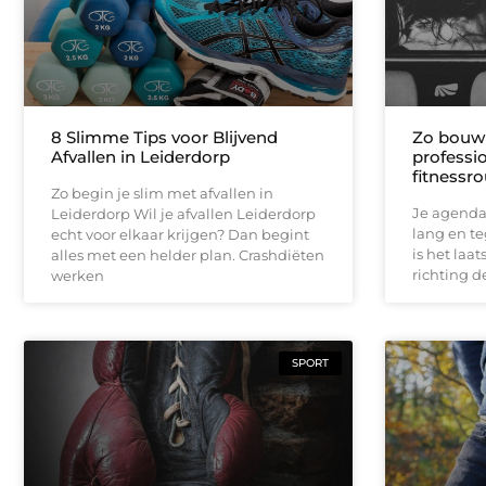
8 Slimme Tips voor Blijvend
Zo bouw 
Afvallen in Leiderdorp
professio
fitnessro
Zo begin je slim met afvallen in
Je agenda 
Leiderdorp Wil je afvallen Leiderdorp
lang en te
echt voor elkaar krijgen? Dan begint
is het laat
alles met een helder plan. Crashdiëten
richting d
werken
SPORT