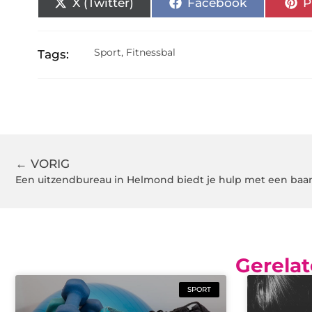
X (Twitter)
Facebook
P
Sport
,
Fitnessbal
Tags:
← VORIG
Een uitzendbureau in Helmond biedt je hulp met een baa
Gerelat
SPORT