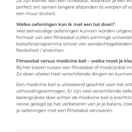
Ze zijn kleiner dan een fitnessbal, waardoor je een kr
perfect om samen langere afstanden te werpen of voo
een muur stuitert.
Welke oefeningen kan ik met een bal doen?
Veel eenvoudige oefeningen kunnen worden uitgevoer
formaat van een fitnessbal zullen sommige universel
baloefenprogramma omvat vier aandachtsgebieden: 
flexibiliteit / stretchen.
Fitnessbal versus medicine ball – welke moet je kie
Bij het kiezen tussen een fitnessbal of medicijnbal m
Ze doen allebei heel verschillende dingen en kunnen
Een medicine ball is uitstekend geschikt voor het on
uithoudingsvermogen. Er zijn veel verschillende oef
belangrijkste doel achter de medicine ball is krachtt
vooral gelegd op het verbeteren van je je balans, coörd
je oefeningen met een fitnessbal verzwaren.