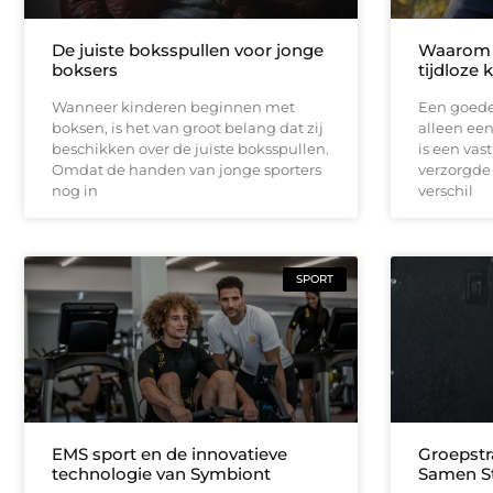
De juiste boksspullen voor jonge
Waarom l
boksers
tijdloze 
Wanneer kinderen beginnen met
Een goede
boksen, is het van groot belang dat zij
alleen een
beschikken over de juiste boksspullen.
is een vas
Omdat de handen van jonge sporters
verzorgde 
nog in
verschil
SPORT
EMS sport en de innovatieve
Groepstr
technologie van Symbiont
Samen S