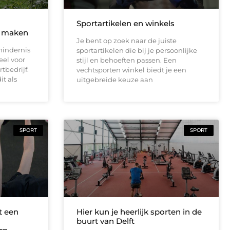
Sportartikelen en winkels
r maken
Je bent op zoek naar de juiste
hindernis
sportartikelen die bij je persoonlijke
eel voor
stijl en behoeften passen. Een
tbedrijf.
vechtsporten winkel biedt je een
it als
uitgebreide keuze aan
SPORT
SPORT
t een
Hier kun je heerlijk sporten in de
buurt van Delft