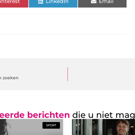
interest
LinkedIn
Email
n zoeken
eerde berichten
die u niet ma
SPORT