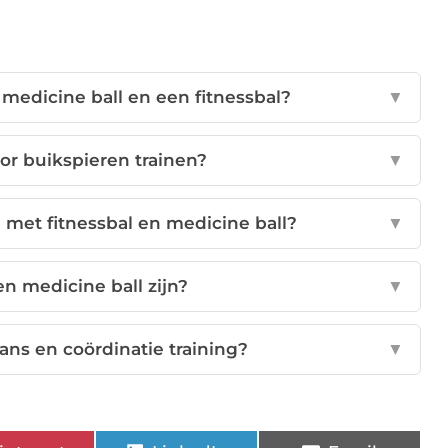
 medicine ball en een fitnessbal?
▼
oor buikspieren trainen?
▼
met fitnessbal en medicine ball?
▼
n medicine ball zijn?
▼
lans en coördinatie training?
▼