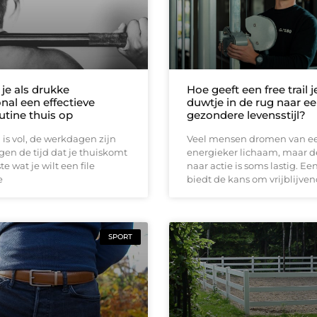
je als drukke
Hoe geeft een free trail j
nal een effectieve
duwtje in de rug naar e
utine thuis op
gezondere levensstijl?
is vol, de werkdagen zijn
Veel mensen dromen van een
gen de tijd dat je thuiskomt
energieker lichaam, maar d
ste wat je wilt een file
naar actie is soms lastig. Een 
e
biedt de kans om vrijblijve
SPORT