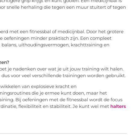
achtigere grip krijgt en kunt gooien. Een medicijnbal is
r snelle herhaling die tegen een muur stuitert of tegen
d met een fitnessbal of medicijnbal. Door het grotere
e oefeningen minder praktisch zijn. Een compleet
balans, uithoudingsvermogen, krachttraining en
zen?
oet je nadenken over wat je uit jouw training wilt halen.
 dus voor veel verschillende trainingen worden gebruikt.
twikkelen van explosieve kracht en
eningsroutines die je ermee kunt doen, maar het
raining. Bij oefeningen met de fitnessbal wordt de focus
inatie, flexibiliteit en stabiliteit. Je kunt wel met
halters