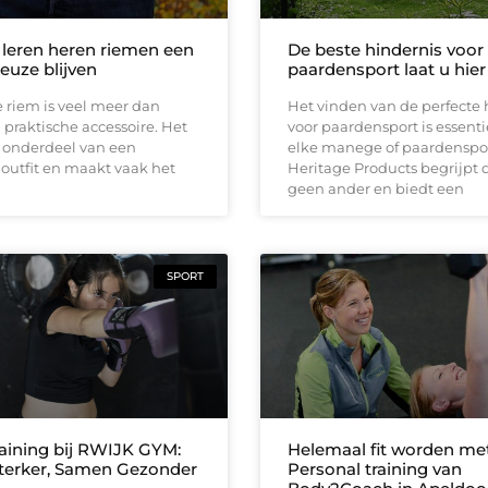
eren heren riemen een
De beste hindernis voor
keuze blijven
paardensport laat u hie
 riem is veel meer dan
Het vinden van de perfecte 
 praktische accessoire. Het
voor paardensport is essenti
t onderdeel van een
elke manege of paardenspor
outfit en maakt vaak het
Heritage Products begrijpt d
geen ander en biedt een
SPORT
aining bij RWIJK GYM:
Helemaal fit worden me
terker, Samen Gezonder
Personal training van