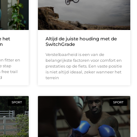
e het
Altijd de juiste houding met de
en
SwitchGrade
Verstelbaarheid is een van de
 fitter en
belangrijkste factoren voor comfort en
e stap
prestaties op de fiets. Een vaste positie
free trail
is niet altijd ideaal, zeker wanneer het
nd
terrein
SPORT
SPORT