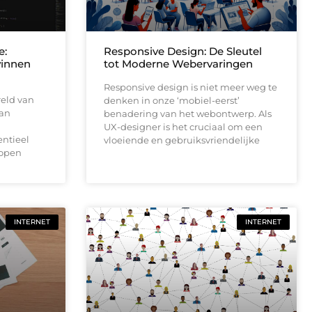
e:
Responsive Design: De Sleutel
winnen
tot Moderne Webervaringen
Responsive design is niet meer weg te
reld van
denken in onze ‘mobiel-eerst’
van
benadering van het webontwerp. Als
UX-designer is het cruciaal om een
ntieel
vloeiende en gebruiksvriendelijke
lopen
INTERNET
INTERNET