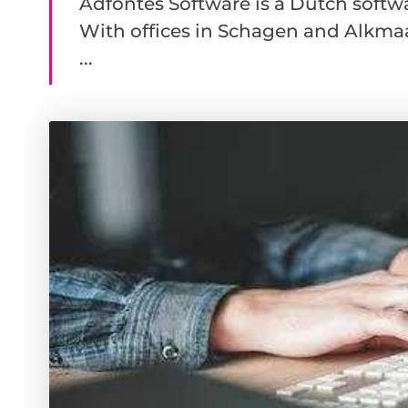
Adfontes Software is a Dutch softw
With offices in Schagen and Alkmaa
...