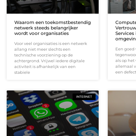
Waarom een toekomstbestendig
Computer
netwerk steeds belangrijker
Vertrouw
wordt voor organisaties
Services
omgevin
Voor veel organisaties is een netwerk
Een goed 
allang niet meer slechts een
tegenwoor
technische voorziening op de
als op het
achtergrond. Vrijwel iedere digitale
allemaal v
activiteit is afhankelijk van een
een defect
stabiele
INTERNET