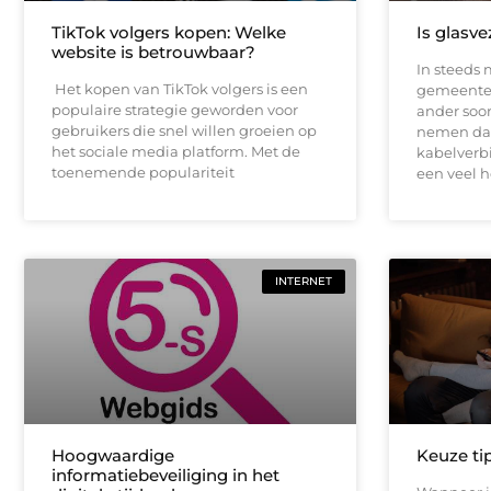
TikTok volgers kopen: Welke
Is glasve
website is betrouwbaar?
In steeds
Het kopen van TikTok volgers is een
gemeenten
populaire strategie geworden voor
ander soor
gebruikers die snel willen groeien op
nemen da
het sociale media platform. Met de
kabelverbi
toenemende populariteit
een veel 
INTERNET
Hoogwaardige
Keuze ti
informatiebeveiliging in het