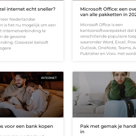
zel internet echt sneller?
Microsoft Office: een ov
van alle pakketten in 20
 meer Nederlandse
Microsoft Office is een
 is het nu mogelijk om een
kantoorsoftwarepakket dat b
t internetverbinding te
verschillende populaire toe
n de gewone
waaronder Word, Excel, Pow
nding. Glasvezel belooft
Outlook, OneNote, Teams, A
hogere
Publisher en Visio. Het word
INTERNET
ps voor een bank kopen
Pak met gemak je han
in