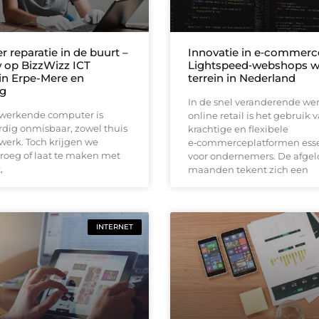
 reparatie in de buurt –
Innovatie in e‑commerc
 op BizzWizz ICT
Lightspeed‑webshops 
 in Erpe-Mere en
terrein in Nederland
g
In de snel veranderende we
werkende computer is
online retail is het gebruik 
dig onmisbaar, zowel thuis
krachtige en flexibele
 werk. Toch krijgen we
e‑commerceplatformen esse
roeg of laat te maken met
voor ondernemers. De afge
,
maanden tekent zich een
INTERNET