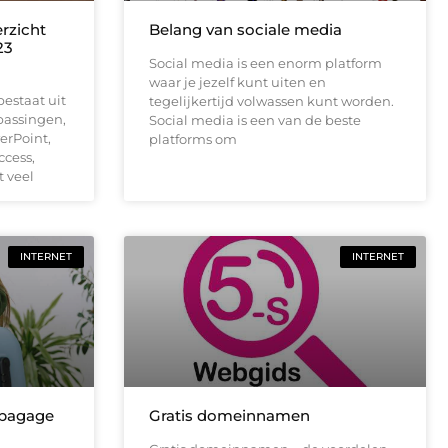
erzicht
Belang van sociale media
23
Social media is een enorm platform
waar je jezelf kunt uiten en
estaat uit
tegelijkertijd volwassen kunt worden.
passingen,
Social media is een van de beste
erPoint,
platforms om
ccess,
t veel
INTERNET
INTERNET
dbagage
Gratis domeinnamen