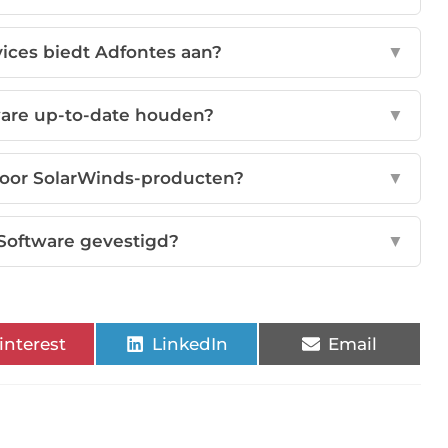
ices biedt Adfontes aan?
▼
ware up-to-date houden?
▼
 voor SolarWinds-producten?
▼
 Software gevestigd?
▼
interest
LinkedIn
Email