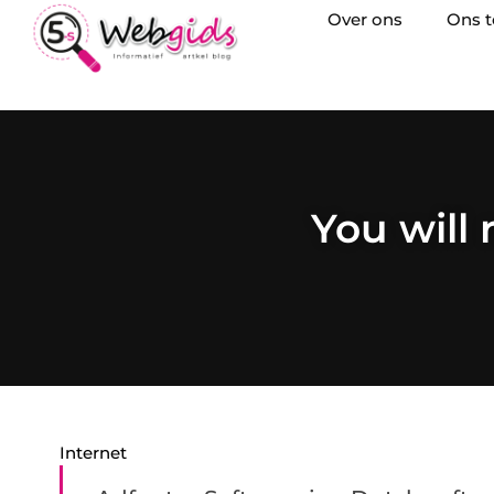
Over ons
Ons 
You will 
Internet