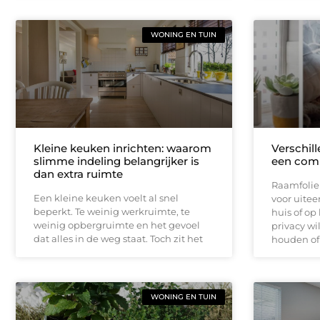
WONING EN TUIN
Kleine keuken inrichten: waarom
Verschill
slimme indeling belangrijker is
een comp
dan extra ruimte
Raamfolie 
Een kleine keuken voelt al snel
voor uite
beperkt. Te weinig werkruimte, te
huis of op
weinig opbergruimte en het gevoel
privacy wi
dat alles in de weg staat. Toch zit het
houden of 
WONING EN TUIN