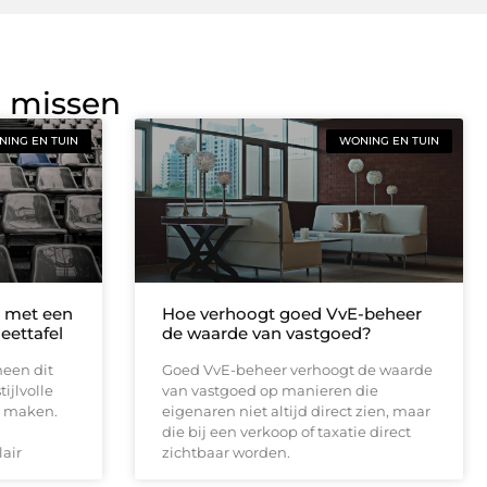
g missen
ING EN TUIN
WONING EN TUIN
n met een
Hoe verhoogt goed VvE-beheer
eettafel
de waarde van vastgoed?
een dit
Goed VvE-beheer verhoogt de waarde
ijlvolle
van vastgoed op manieren die
e maken.
eigenaren niet altijd direct zien, maar
die bij een verkoop of taxatie direct
lair
zichtbaar worden.