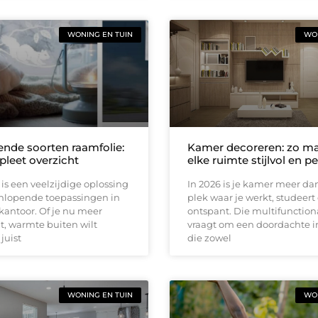
WONING EN TUIN
WON
ende soorten raamfolie:
Kamer decoreren: zo ma
leet overzicht
elke ruimte stijlvol en p
is een veelzijdige oplossing
In 2026 is je kamer meer da
enlopende toepassingen in
plek waar je werkt, studeert
 kantoor. Of je nu meer
ontspant. Die multifunctiona
lt, warmte buiten wilt
vraagt om een doordachte i
juist
die zowel
WONING EN TUIN
WON