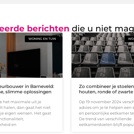
eerde berichten
die u niet ma
WONING EN TUIN
WON
ieurbouwer in Barneveld:
Zo combineer je stoele
he, slimme oplossingen
houten, ronde of zwarte 
e het maximale uit je
Op 19 november 2024 versch
t halen, dan gaat het niet
advies om je te helpen een st
je eigen wensen. Het gaat
en persoonlijke eetkamer t
ctionaliteit,
De trend van verschillende
kheid en
eetkamerstoelen blijft popu