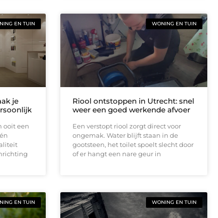
ING EN TUIN
WONING EN TUIN
ak je
Riool ontstoppen in Utrecht: snel
ersoonlijk
weer een goed werkende afvoer
n ooit een
Een verstopt riool zorgt direct voor
 én
ongemak. Water blijft staan in de
liteit
gootsteen, het toilet spoelt slecht door
nrichting
of er hangt een nare geur in
ING EN TUIN
WONING EN TUIN