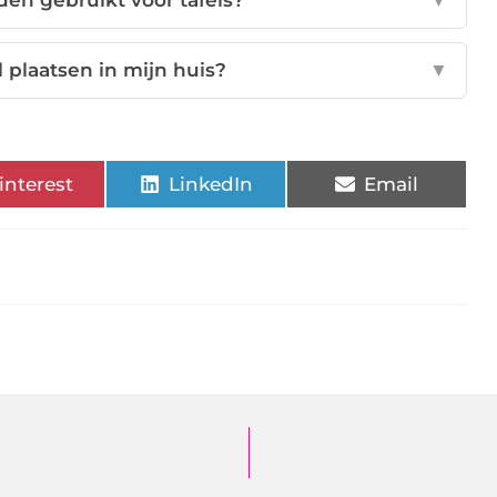
en gebruikt voor tafels?
▼
l plaatsen in mijn huis?
▼
interest
LinkedIn
Email