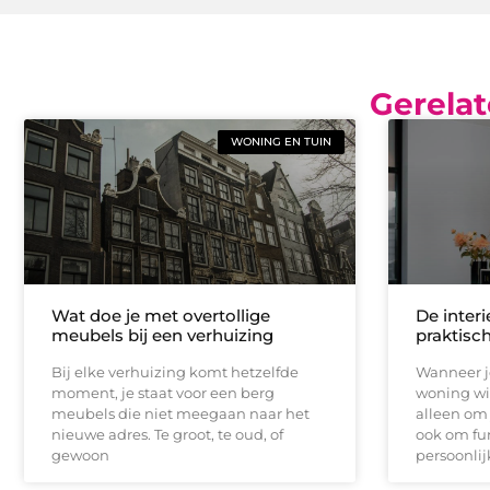
Gerelat
WONING EN TUIN
Wat doe je met overtollige
De inter
meubels bij een verhuizing
praktisc
Bij elke verhuizing komt hetzelfde
Wanneer j
moment, je staat voor een berg
woning wil
meubels die niet meegaan naar het
alleen om 
nieuwe adres. Te groot, te oud, of
ook om fun
gewoon
persoonlij