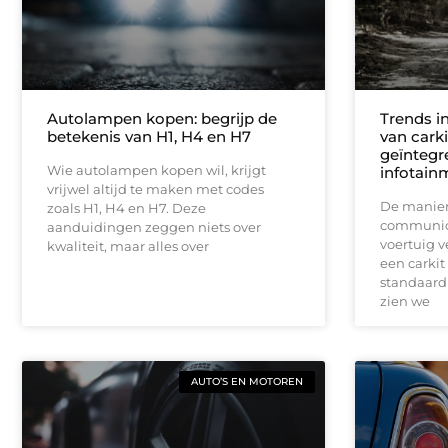
Autolampen kopen: begrijp de
Trends in
betekenis van H1, H4 en H7
van cark
geïntegr
Wie autolampen kopen wil, krijgt
infotai
vrijwel altijd te maken met codes
De manier
zoals H1, H4 en H7. Deze
communice
aanduidingen zeggen niets over
voertuig v
kwaliteit, maar alles over
een carki
standaard 
zien we
AUTO’S EN MOTOREN