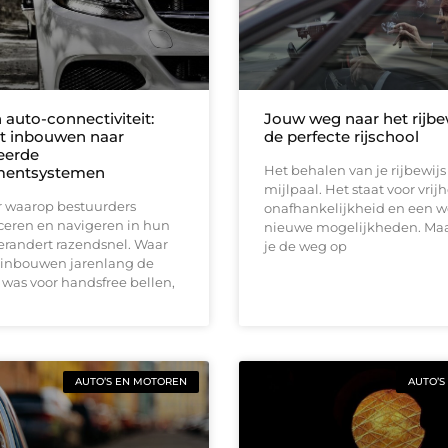
 auto-connectiviteit:
Jouw weg naar het rijbew
it inbouwen naar
de perfecte rijschool
eerde
Het behalen van je rijbewijs
nmentsystemen
mijlpaal. Het staat voor vrijh
 waarop bestuurders
onafhankelijkheid en een w
ren en navigeren in hun
nieuwe mogelijkheden. Maa
erandert razendsnel. Waar
je de weg op
t inbouwen jarenlang de
was voor handsfree bellen,
AUTO’S EN MOTOREN
AUTO’S