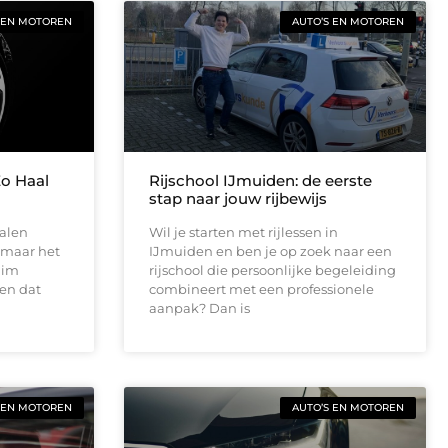
 EN MOTOREN
AUTO’S EN MOTOREN
Zo Haal
Rijschool IJmuiden: de eerste
stap naar jouw rijbewijs
halen
Wil je starten met rijlessen in
 maar het
IJmuiden en ben je op zoek naar een
slim
rijschool die persoonlijke begeleiding
en dat
combineert met een professionele
aanpak? Dan is
 EN MOTOREN
AUTO’S EN MOTOREN