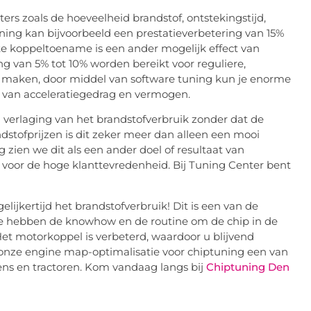
rs zoals de hoeveelheid brandstof, ontstekingstijd,
uning kan bijvoorbeeld een prestatieverbetering van 15%
te koppeltoename is een ander mogelijk effect van
ng van 5% tot 10% worden bereikt voor reguliere,
te maken, door middel van software tuning kun je enorme
 van acceleratiegedrag en vermogen.
n verlaging van het brandstofverbruik zonder dat de
randstofprijzen is dit zeker meer dan alleen een mooi
g zien we dit als een ander doel of resultaat van
s voor de hoge klanttevredenheid. Bij Tuning Center bent
elijkertijd het brandstofverbruik! Dit is een van de
We hebben de knowhow en de routine om de chip in de
t motorkoppel is verbeterd, waardoor u blijvend
 onze engine map-optimalisatie voor chiptuning een van
ens en tractoren. Kom vandaag langs bij
Chiptuning Den