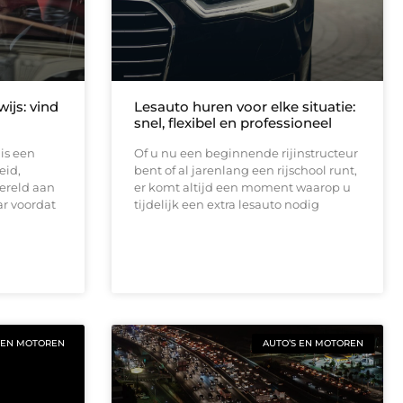
ijs: vind
Lesauto huren voor elke situatie:
snel, flexibel en professioneel
 is een
Of u nu een beginnende rijinstructeur
eid,
bent of al jarenlang een rijschool runt,
ereld aan
er komt altijd een moment waarop u
r voordat
tijdelijk een extra lesauto nodig
 EN MOTOREN
AUTO’S EN MOTOREN