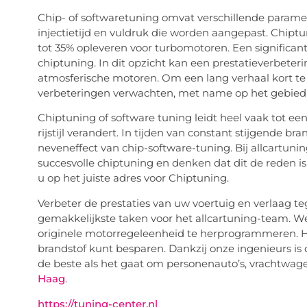
Chip- of softwaretuning omvat verschillende paramete
injectietijd en vuldruk die worden aangepast. Chipt
tot 35% opleveren voor turbomotoren. Een significan
chiptuning. In dit opzicht kan een prestatieverbeteri
atmosferische motoren. Om een ​​lang verhaal kort 
verbeteringen verwachten, met name op het gebied
Chiptuning of software tuning leidt heel vaak tot ee
rijstijl verandert. In tijden van constant stijgende b
neveneffect van chip-software-tuning. Bij allcartunin
succesvolle chiptuning en denken dat dit de reden i
u op het juiste adres voor Chiptuning.
Verbeter de prestaties van uw voertuig en verlaag teg
gemakkelijkste taken voor het allcartuning-team. 
originele motorregeleenheid te herprogrammeren. He
brandstof kunt besparen. Dankzij onze ingenieurs is
de beste als het gaat om personenauto’s, vrachtwag
Haag
.
https://tuning-center.nl