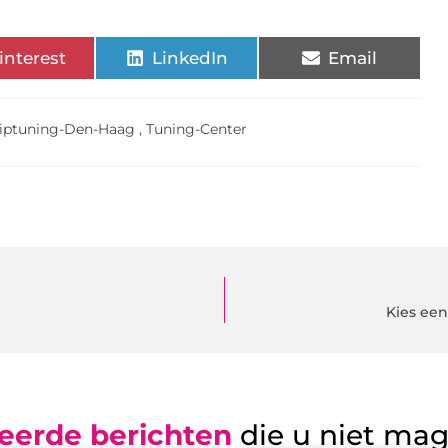
interest
LinkedIn
Email
iptuning-Den-Haag
,
Tuning-Center
Kies ee
eerde berichten
die u niet ma