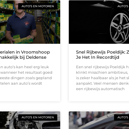
AUTO’S EN MOTOREN
AUTO’S
erialen in Vroomshoop
Snel Rijbewijs Poeldijk: 
makkelijk bij Deldense
Je Het In Recordtijd
n auto’s kan heel erg leuk
Een snel rijbewijs Poeldijk 
r wanneer het resultaat goed
klinkt misschien ambitieus,
meeste dingen zoals gepland
is zeker haalbaar als je het 
telen aan auto’s wordt
aanpakt. Veel mensen denk
een rijbewijs automatisch
AUTO’S EN MOTOREN
AUTO’S