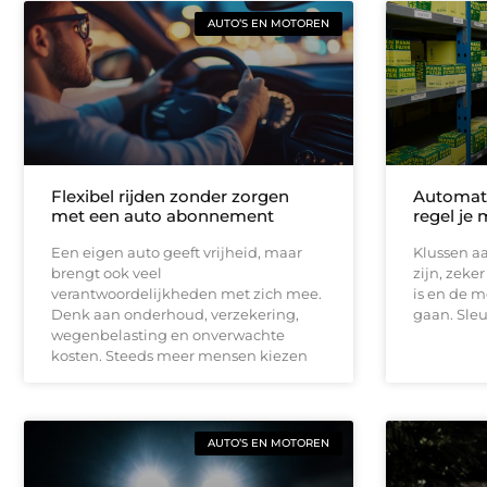
AUTO’S EN MOTOREN
Flexibel rijden zonder zorgen
Automat
met een auto abonnement
regel je 
Een eigen auto geeft vrijheid, maar
Klussen aa
brengt ook veel
zijn, zeke
verantwoordelijkheden met zich mee.
is en de 
Denk aan onderhoud, verzekering,
gaan. Sleu
wegenbelasting en onverwachte
kosten. Steeds meer mensen kiezen
AUTO’S EN MOTOREN