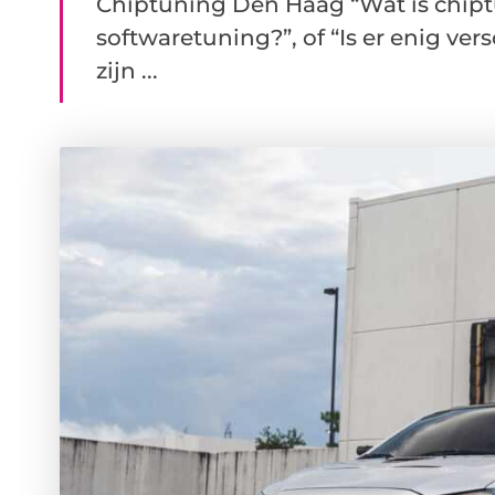
Chiptuning Den Haag “Wat is chipt
softwaretuning?”, of “Is er enig ver
zijn ...