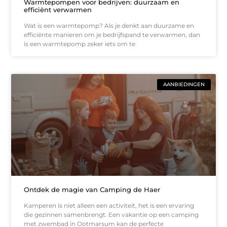
Warmtepompen voor bedrijven: duurzaam en
efficiënt verwarmen
Wat is een warmtepomp? Als je denkt aan duurzame en
efficiënte manieren om je bedrijfspand te verwarmen, dan
is een warmtepomp zeker iets om te
AANBIEDINGEN
Ontdek de magie van Camping de Haer
Kamperen is niet alleen een activiteit, het is een ervaring
die gezinnen samenbrengt. Een vakantie op een camping
met zwembad in Ootmarsum kan de perfecte