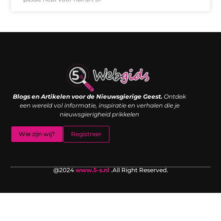
Links kopen: de shortcut naar SEO-succes of een digitale boemerang?
Verdien geld met je website: van passieproject naar inkomstenbron
Blogs en Artikelen voor de Nieuwsgierige Geest.
Ontdek
een wereld vol informatie, inspiratie en verhalen die je
nieuwsgierigheid prikkelen
Wie zijn wij?
Registreer
@2024
www.5-s.nl
.All Right Reserved.