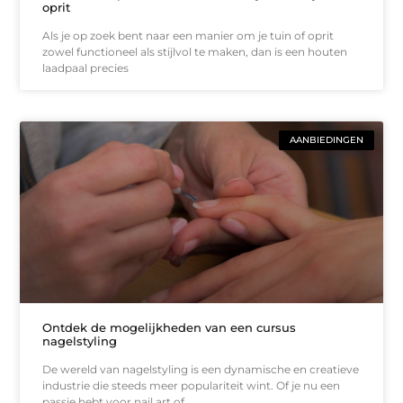
oprit
Als je op zoek bent naar een manier om je tuin of oprit
zowel functioneel als stijlvol te maken, dan is een houten
laadpaal precies
AANBIEDINGEN
Ontdek de mogelijkheden van een cursus
nagelstyling
De wereld van nagelstyling is een dynamische en creatieve
industrie die steeds meer populariteit wint. Of je nu een
passie hebt voor nail art of