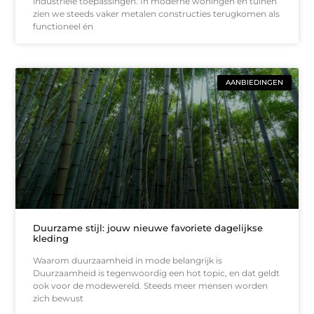
industriële toepassingen. In moderne woningen en tuinen
zien we steeds vaker metalen constructies terugkomen als
functioneel én
AANBIEDINGEN
Duurzame stijl: jouw nieuwe favoriete dagelijkse
kleding
Waarom duurzaamheid in mode belangrijk is
Duurzaamheid is tegenwoordig een hot topic, en dat geldt
ook voor de modewereld. Steeds meer mensen worden
zich bewust