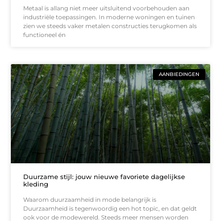
Metaal is allang niet meer uitsluitend voorbehouden aan
industriële toepassingen. In moderne woningen en tuinen
zien we steeds vaker metalen constructies terugkomen als
functioneel én
AANBIEDINGEN
Duurzame stijl: jouw nieuwe favoriete dagelijkse
kleding
Waarom duurzaamheid in mode belangrijk is
Duurzaamheid is tegenwoordig een hot topic, en dat geldt
ook voor de modewereld. Steeds meer mensen worden