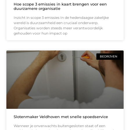
Hoe scope 3 emissies in kaart brengen voor een
duurzamere organisatie
Inzicht in scope 3 emissies In de hedendaagse zakelijke
wereld is duurzaamheid een cruciaal onderwerp.
Organisaties worden steeds meer verantwoordelijk
gehouden voor hun impact op
BEDRIJVEN
Slotenmaker Veldhoven met snelle spoedservice
Wanneer je onverwachts buitengesloten staat of een