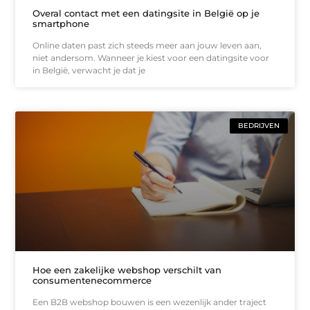
Overal contact met een datingsite in België op je
smartphone
Online daten past zich steeds meer aan jouw leven aan,
niet andersom. Wanneer je kiest voor een datingsite voor
in België, verwacht je dat je
BEDRIJVEN
Hoe een zakelijke webshop verschilt van
consumentenecommerce
Een B2B webshop bouwen is een wezenlijk ander traject