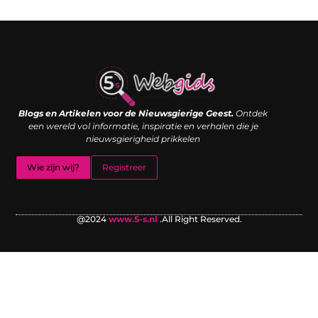
Links kopen: de shortcut naar SEO-succes of een digitale boemerang?
Verdien geld met je website: van passieproject naar inkomstenbron
Blogs en Artikelen voor de Nieuwsgierige Geest.
Ontdek
een wereld vol informatie, inspiratie en verhalen die je
nieuwsgierigheid prikkelen
Wie zijn wij?
Registreer
@2024
www.5-s.nl
.All Right Reserved.