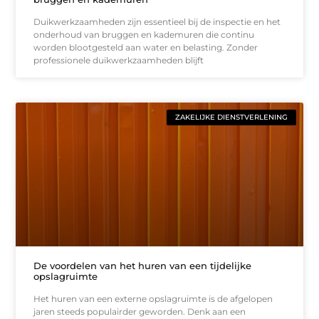
Duikwerkzaamheden zijn essentieel bij de inspectie en het
onderhoud van bruggen en kademuren die continu
worden blootgesteld aan water en belasting. Zonder
professionele duikwerkzaamheden blijft
ZAKELIJKE DIENSTVERLENING
De voordelen van het huren van een tijdelijke
opslagruimte
Het huren van een externe opslagruimte is de afgelopen
jaren steeds populairder geworden. Denk aan een