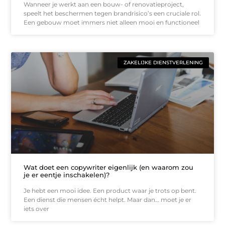
Wanneer je werkt aan een bouw- of renovatieproject,
speelt het beschermen tegen brandrisico’s een cruciale rol.
Een gebouw moet immers niet alleen mooi en functioneel
ZAKELIJKE DIENSTVERLENING
Wat doet een copywriter eigenlijk (en waarom zou
je er eentje inschakelen)?
Je hebt een mooi idee. Een product waar je trots op bent.
Een dienst die mensen écht helpt. Maar dan… moet je er
iets over