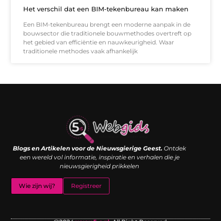
Het verschil dat een BIM-tekenbureau kan maken
Een BIM-tekenbureau brengt een moderne aanpak in de
bouwsector die traditionele bouwmethodes overtreft op
het gebied van efficiëntie en nauwkeurigheid. Waar
traditionele methodes vaak afhankelijk
Links kopen: de shortcut naar SEO-succes of een digitale boemerang?
Verdien geld met je website: van passieproject naar inkomstenbron
Blogs en Artikelen voor de Nieuwsgierige Geest.
Ontdek
een wereld vol informatie, inspiratie en verhalen die je
nieuwsgierigheid prikkelen
Wie zijn wij?
Registreer