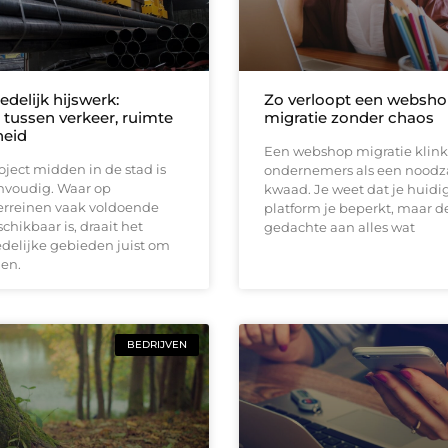
delijk hijswerk:
Zo verloopt een websh
 tussen verkeer, ruimte
migratie zonder chaos
heid
Een webshop migratie klinkt
oject midden in de stad is
ondernemers als een noodza
nvoudig. Waar op
kwaad. Je weet dat je huidi
terreinen vaak voldoende
platform je beperkt, maar d
chikbaar is, draait het
gedachte aan alles wat
delijke gebieden juist om
en.
BEDRIJVEN