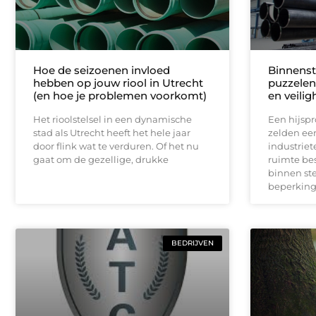
Hoe de seizoenen invloed
Binnenste
hebben op jouw riool in Utrecht
puzzelen
(en hoe je problemen voorkomt)
en veilig
Het rioolstelsel in een dynamische
Een hijspr
stad als Utrecht heeft het hele jaar
zelden ee
door flink wat te verduren. Of het nu
industrie
gaat om de gezellige, drukke
ruimte bes
binnen ste
beperking
BEDRIJVEN