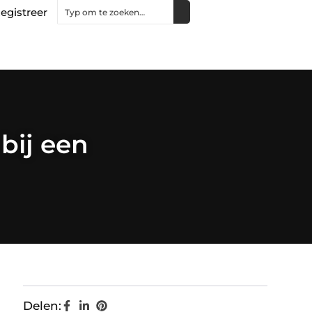
egistreer
bij een
Delen: