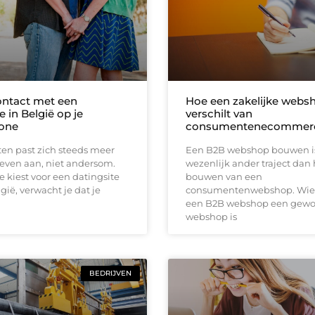
ontact met een
Hoe een zakelijke webs
e in België op je
verschilt van
one
consumentenecommer
en past zich steeds meer
Een B2B webshop bouwen i
even aan, niet andersom.
wezenlijk ander traject dan 
 kiest voor een datingsite
bouwen van een
gië, verwacht je dat je
consumentenwebshop. Wie 
een B2B webshop een gew
webshop is
BEDRIJVEN