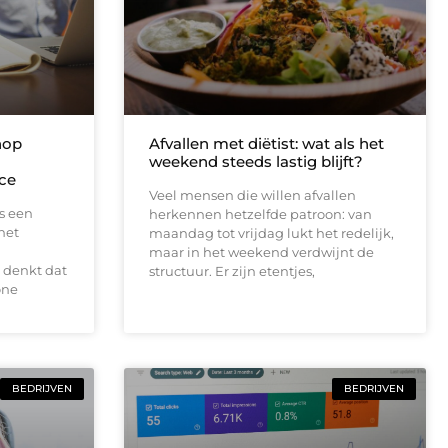
hop
Afvallen met diëtist: wat als het
weekend steeds lastig blijft?
ce
Veel mensen die willen afvallen
s een
herkennen hetzelfde patroon: van
het
maandag tot vrijdag lukt het redelijk,
maar in het weekend verdwijnt de
denkt dat
structuur. Er zijn etentjes,
one
BEDRIJVEN
BEDRIJVEN