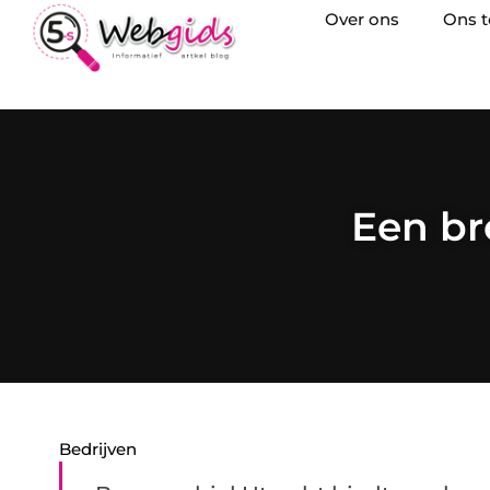
Over ons
Ons 
Een br
Bedrijven