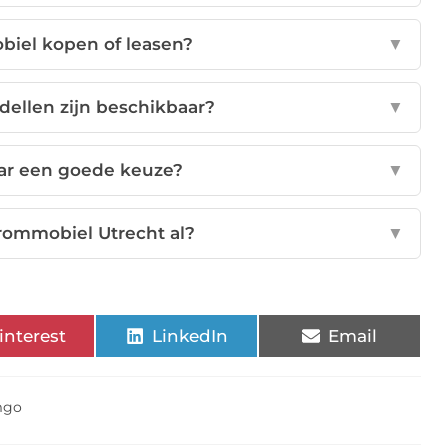
biel kopen of leasen?
▼
ellen zijn beschikbaar?
▼
ar een goede keuze?
▼
rommobiel Utrecht al?
▼
interest
LinkedIn
Email
mgo