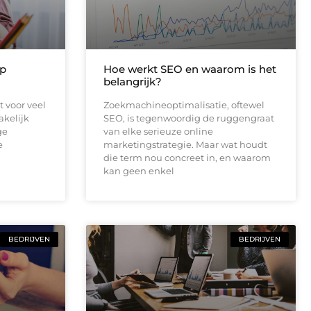
op
Hoe werkt SEO en waarom is het
belangrijk?
 voor veel
Zoekmachineoptimalisatie, oftewel
kelijk
SEO, is tegenwoordig de ruggengraat
ge
van elke serieuze online
e
marketingstrategie. Maar wat houdt
die term nou concreet in, en waarom
kan geen enkel
BEDRIJVEN
BEDRIJVEN