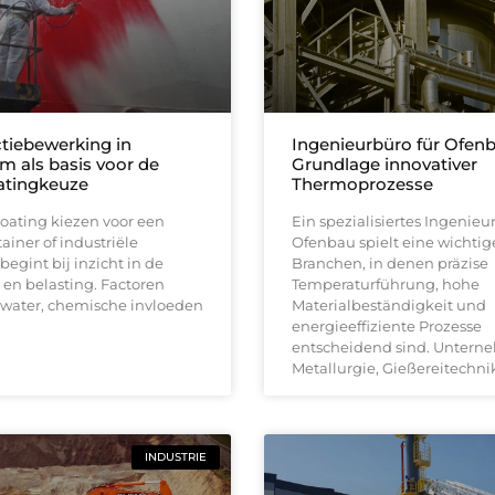
tiebewerking in
Ingenieurbüro für Ofenb
m als basis voor de
Grundlage innovativer
oatingkeuze
Thermoprozesse
coating kiezen voor een
Ein spezialisiertes Ingenieu
ainer of industriële
Ofenbau spielt eine wichtige
 begint bij inzicht in de
Branchen, in denen präzise
en belasting. Factoren
Temperaturführung, hohe
 water, chemische invloeden
Materialbeständigkeit und
energieeffiziente Prozesse
entscheidend sind. Untern
Metallurgie, Gießereitechni
INDUSTRIE