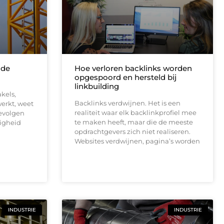
 de
Hoe verloren backlinks worden
opgespoord en hersteld bij
linkbuilding
kels,
Backlinks verdwijnen. Het is een
erkt, weet
realiteit waar elk backlinkprofiel mee
gevolgen
te maken heeft, maar die de meeste
ligheid
opdrachtgevers zich niet realiseren.
Websites verdwijnen, pagina’s worden
INDUSTRIE
INDUSTRIE