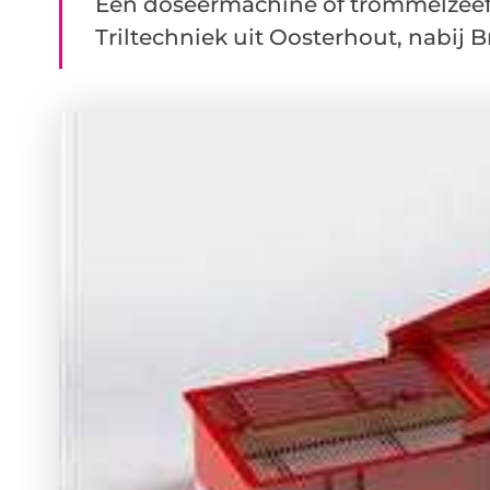
Een doseermachine of trommelzeef
Triltechniek uit Oosterhout, nabij Bre