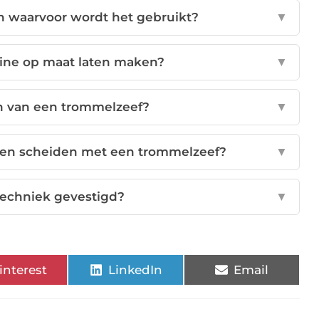
n waarvoor wordt het gebruikt?
▼
ine op maat laten maken?
▼
en van een trommelzeef?
▼
ucten scheiden met een trommelzeef?
▼
ltechniek gevestigd?
▼
interest
LinkedIn
Email