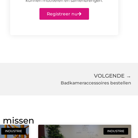
kunnen motiveren en samenbrengen.
Registreer nu
VOLGENDE →
Badkameraccessoires bestellen
g missen
INDUSTRIE
INDUSTRIE