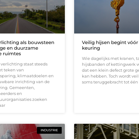
lichting als bouwsteen
Veilig hijsen begint vóór
lige en duurzame
keuring
 ruimtes
Wie dagelijks met kranen, ta
erlichting staat steeds
hijsbanden of kettingwerk w
et teken van
dat een klein defect grote 
sparing, klimaatdoelen en
kan hebben. Toch wordt vei
uwbare inrichting van de
soms teruggebracht tot één
ing. Gemeenten,
heerders en
tuurorganisaties zoeken
aar
INDUSTRIE