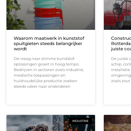
Waarom maatwerk in kunststof
Construc
spuitgieten steeds belangrijker
Rotterda
wordt
juiste c
De vraag naar slimme kunststof
De juiste 
oplossingen groeit in hoog tempo.
schip, cont
Bedrijven in sectoren zoals industrie,
installatie
medische toepassingen en
omgeving 
huishoudelijke productie zoeken
zoals zout
steeds vaker naar onderdelen
INDUSTRIE