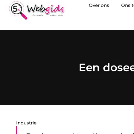
Over ons
Ons 
Een dosee
Industrie