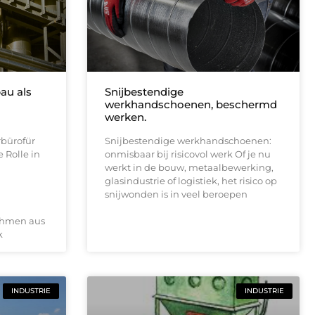
au als
Snijbestendige
werkhandschoenen, beschermd
werken.
rbürofür
Snijbestendige werkhandschoenen:
 Rolle in
onmisbaar bij risicovol werk Of je nu
werkt in de bouw, metaalbewerking,
glasindustrie of logistiek, het risico op
snijwonden is in veel beroepen
ehmen aus
k
INDUSTRIE
INDUSTRIE