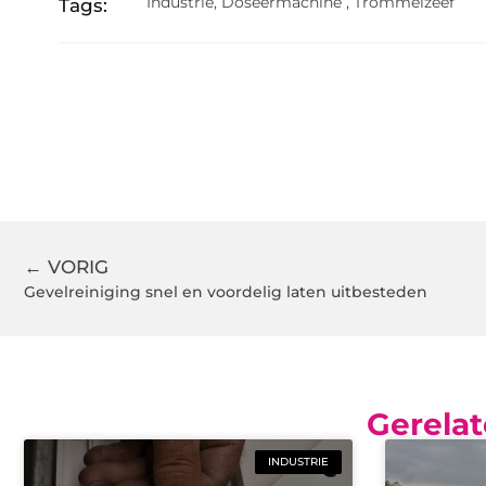
Industrie
,
Doseermachine
,
Trommelzeef
Tags:
← VORIG
Gevelreiniging snel en voordelig laten uitbesteden
Gerelat
INDUSTRIE