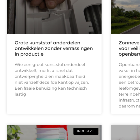
Grote kunststof onderdelen
Zonnever
ontwikkelen zonder verrassingen
voor vei
in productie
openbare
Wie een groot kunststof onderdeel
Openbare v
ontwikkelt, merkt al snel dat
vaker in h
ontwerpvrijheid en maakbaarheid
energiebe
niet vanzelf dezelfde kant op wijzen.
een betro
Een fraaie behuizing kan technisch
leefomgev
lastig
terreinbe
infrastruc
daarom n
INDUSTRIE