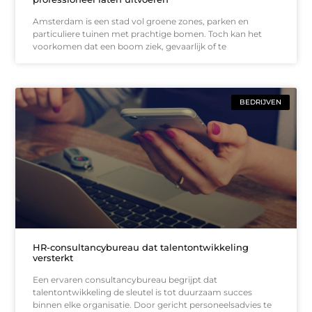
Amsterdam is een stad vol groene zones, parken en
particuliere tuinen met prachtige bomen. Toch kan het
voorkomen dat een boom ziek, gevaarlijk of te
BEDRIJVEN
HR-consultancybureau dat talentontwikkeling
versterkt
Een ervaren consultancybureau begrijpt dat
talentontwikkeling de sleutel is tot duurzaam succes
binnen elke organisatie. Door gericht personeelsadvies te