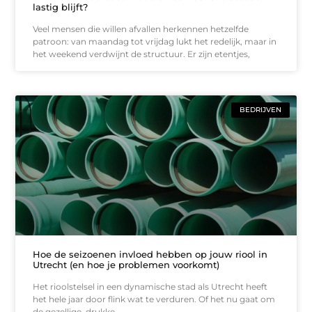
lastig blijft?
Veel mensen die willen afvallen herkennen hetzelfde
patroon: van maandag tot vrijdag lukt het redelijk, maar in
het weekend verdwijnt de structuur. Er zijn etentjes,
BEDRIJVEN
Hoe de seizoenen invloed hebben op jouw riool in
Utrecht (en hoe je problemen voorkomt)
Het rioolstelsel in een dynamische stad als Utrecht heeft
het hele jaar door flink wat te verduren. Of het nu gaat om
de gezellige, drukke