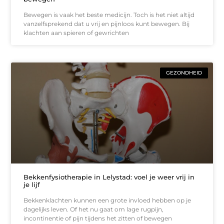
Bewegen is vaak het beste medicijn. Toch is het niet altijd
vanzelfsprekend dat u vrij en pijnloos kunt bewegen. Bij
klachten aan spieren of gewrichten
GEZONDHEID
Bekkenfysiotherapie in Lelystad: voel je weer vrij in
je lijf
Bekkenklachten kunnen een grote invloed hebben op je
dagelijks leven. Of het nu gaat om lage rugpijn,
incontinentie of pijn tijdens het zitten of bewegen