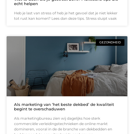
echt helpen
Heb je last van stress of heb je het gevoel dat je niet lekker
tot rust kan komen? Lees dan deze tips. Stress sluipt vaak
GEZONDHEID
Als marketing van ‘het beste dekbed’ de kwaliteit
begint te overschaduwen
Als marketingbureau zien wij dagelijks hoe sterk
commerciële verleidingstechnieken de online markt
domineren, vooral in de de branche van dekbedden en