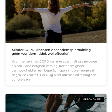
Minder COPD-klachten door ademspiertraining –
géén wondermiddel, wél effectief
Voor mensen met COPD kan elke ademhaling aanvoelen
als een kleine bergbeklimming. Kortademigheid,
vermoeidheid en een beperkt inspanningsvermogen zijn
dagelijkse realiteit. Gelukkig biedt ademspiertraining een
concrete en
GEZONDHEID