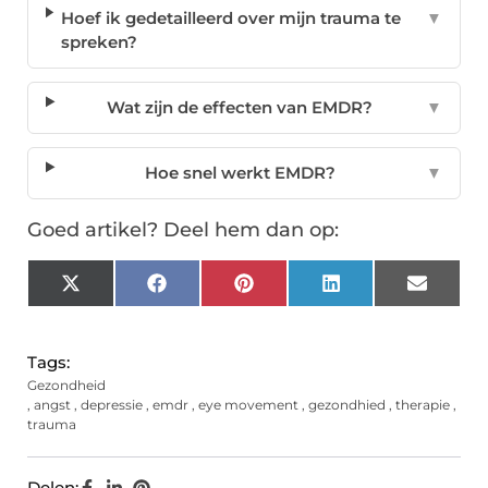
Hoef ik gedetailleerd over mijn trauma te
▼
spreken?
Wat zijn de effecten van EMDR?
▼
Hoe snel werkt EMDR?
▼
Goed artikel? Deel hem dan op:
X
Facebook
Pinterest
LinkedIn
Email
(Twitter)
Tags:
Gezondheid
,
angst
,
depressie
,
emdr
,
eye movement
,
gezondhied
,
therapie
,
trauma
Delen: