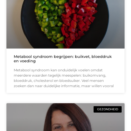
Metabool syndroom begrijpen: buikvet, bloeddruk
en voeding
Metabool syndroom kan onduidelijk voelen omdat
meerdere waarden tegelijk meespelen: buikomvang,
bloeddruk, cholesterol en bloedsuiker. Veel mensen
zoeken dan naar duidelijke informatie, maar willen vooral
GEZONDHEID