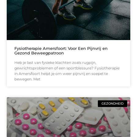
Fysiotherapie Amersfoort: Voor Een Pijnvrij en
Gezond Beweegpatroon
Heb je last van fysieke klachten zoals rugpijn,
gewrichtsproblemen of een sportblessure? Fysiotherapie
in Amersfoort helpt je om weer pijnvrij en soepel te
bewegen. Met
GEZONDHEID