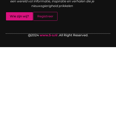
een wereld vol informatie, inspiratie en verhalen die je
nieuwsgierigheid prikkelen
Wie zijn wij?
Registreer
@2024
www.5-s.nl
.All Right Reserved.