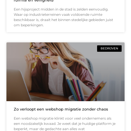
Een hijsproject midden in de stad is zelden eenvoudig.
Waar op industrieterreinen vaak voldoende ruimte
beschikbaar is, draait het binnen stedelijke gebieden juist
om beperkingen.
BEDRIJVEN
Zo verloopt een webshop migratie zonder chaos
Een webshop migratie klinkt voor veel ondernemers als
een noodzakelijk kwaad. Je weet dat je huidige platform je
beperkt, maar de gedachte aan alles wat