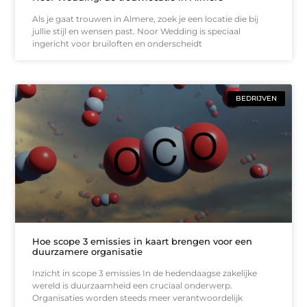
Als je gaat trouwen in Almere, zoek je een locatie die bij
jullie stijl en wensen past. Noor Wedding is speciaal
ingericht voor bruiloften en onderscheidt
BEDRIJVEN
Hoe scope 3 emissies in kaart brengen voor een
duurzamere organisatie
Inzicht in scope 3 emissies In de hedendaagse zakelijke
wereld is duurzaamheid een cruciaal onderwerp.
Organisaties worden steeds meer verantwoordelijk