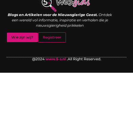
Links kopen: de shortcut naar SEO-succes of een digitale boemerang?
Verdien geld met je website: van passieproject naar inkomstenbron
Blogs en Artikelen voor de Nieuwsgierige Geest.
Ontdek
een wereld vol informatie, inspiratie en verhalen die je
nieuwsgierigheid prikkelen
Wie zijn wij?
Registreer
@2024
www.5-s.nl
.All Right Reserved.