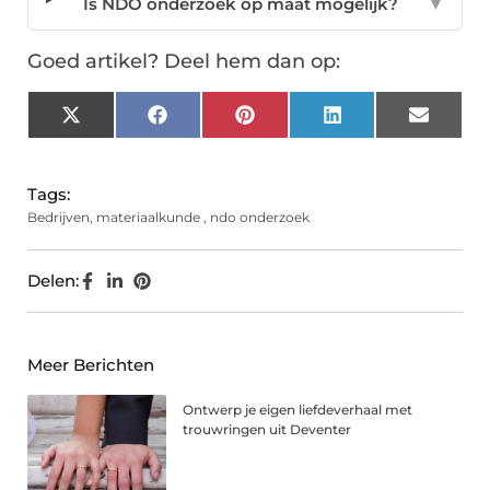
Is NDO onderzoek op maat mogelijk?
▼
Goed artikel? Deel hem dan op:
X
Facebook
Pinterest
LinkedIn
Email
(Twitter)
Tags:
Bedrijven
,
materiaalkunde
,
ndo onderzoek
Delen:
Meer Berichten
Ontwerp je eigen liefdeverhaal met
trouwringen uit Deventer